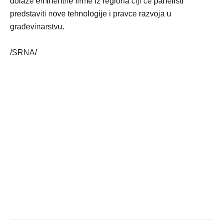
dolaze eminentne firme iz regiona čiji će panelisti
predstaviti nove tehnologije i pravce razvoja u
građevinarstvu.
/SRNA/