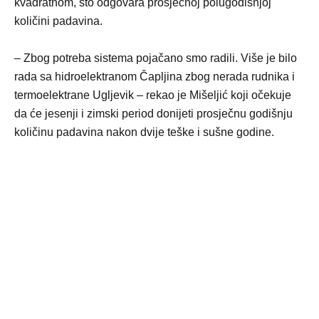
kvadratnom, što odgovara prosječnoj polugodišnjoj
količini padavina.
– Zbog potreba sistema pojačano smo radili. Više je bilo
rada sa hidroelektranom Čapljina zbog nerada rudnika i
termoelektrane Ugljevik – rekao je Mišeljić koji očekuje
da će jesenji i zimski period donijeti prosječnu godišnju
količinu padavina nakon dvije teške i sušne godine.