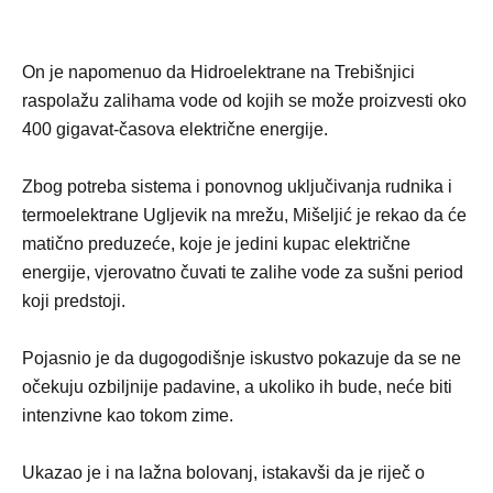
On je napomenuo da Hidroelektrane na Trebišnjici
raspolažu zalihama vode od kojih se može proizvesti oko
400 gigavat-časova električne energije.
Zbog potreba sistema i ponovnog uključivanja rudnika i
termoelektrane Ugljevik na mrežu, Mišeljić je rekao da će
matično preduzeće, koje je jedini kupac električne
energije, vjerovatno čuvati te zalihe vode za sušni period
koji predstoji.
Pojasnio je da dugogodišnje iskustvo pokazuje da se ne
očekuju ozbiljnije padavine, a ukoliko ih bude, neće biti
intenzivne kao tokom zime.
Ukazao je i na lažna bolovanj, istakavši da je riječ o