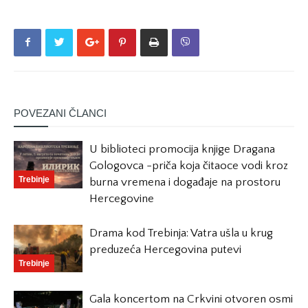
POVEZANI ČLANCI
U biblioteci promocija knjige Dragana
Gologovca -priča koja čitaoce vodi kroz
Trebinje
burna vremena i događaje na prostoru
Hercegovine
Drama kod Trebinja: Vatra ušla u krug
preduzeća Hercegovina putevi
Trebinje
Gala koncertom na Crkvini otvoren osmi