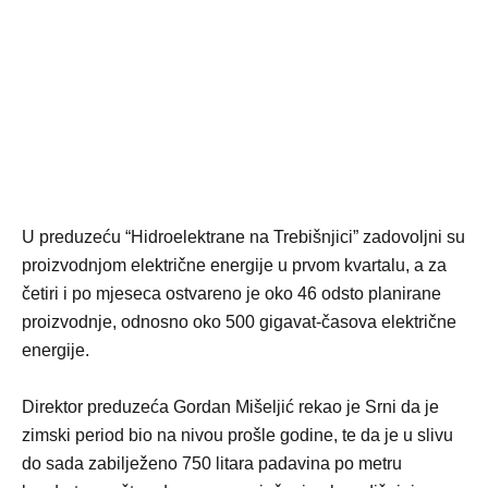
U preduzeću “Hidroelektrane na Trebišnjici” zadovoljni su
proizvodnjom električne energije u prvom kvartalu, a za
četiri i po mjeseca ostvareno je oko 46 odsto planirane
proizvodnje, odnosno oko 500 gigavat-časova električne
energije.
Direktor preduzeća Gordan Mišeljić rekao je Srni da je
zimski period bio na nivou prošle godine, te da je u slivu
do sada zabilježeno 750 litara padavina po metru