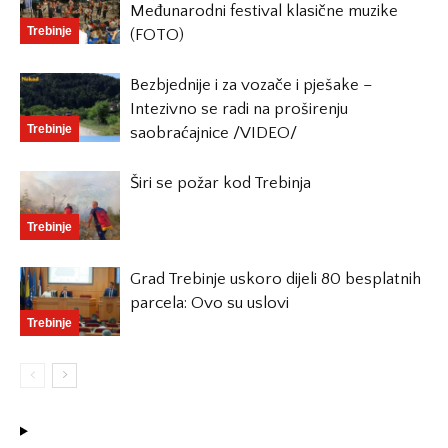
Međunarodni festival klasične muzike
Trebinje
(FOTO)
Bezbjednije i za vozače i pješake –
Intezivno se radi na proširenju
Trebinje
saobraćajnice /VIDEO/
Širi se požar kod Trebinja
Trebinje
Grad Trebinje uskoro dijeli 80 besplatnih
parcela: Ovo su uslovi
Trebinje