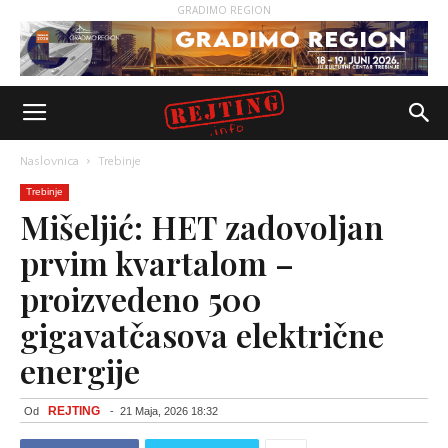
GRADIMO REGION
Naslovnica
Trebinje
Trebinje
Mišeljić: HET zadovoljan
prvim kvartalom –
proizvedeno 500
gigavatčasova električne
energije
REJTING
Od
-
21 Maja, 2026 18:32