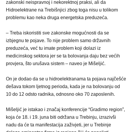
zakonski neispravnoj i nekorektnoj praksi, ali da
Hidroelektrane na Trebišnjici zbog toga nisu u tolikom
problemu kao neka druga energetska preduzeća.
– Treba iskoristiti sve zakonske mogućnosti da se
izbjegnu te pojave. To nije problem samo državnih
preduzeća, već tu imate problem koji dolazi iz
medicinskog sektora jer se ta bolovanja daju bez većih
provjera, što urušava sistem – naveo je Mišeljić.
On je dodao da se u hidroelektranama ta pojava najčešće
dešava tokom ljetnog perioda, kada je na bolovanju od
10 do 12 odsto radnika, odnosno oko 70 zaposlenih.
Mišeljić je istakao i značaj konferencije “Gradimo region”,
koja će 18. i 19. juna biti održana u Trebinju, izrazivši
nadu da će ta manifestacija zaživjeti, jer u Trebinje