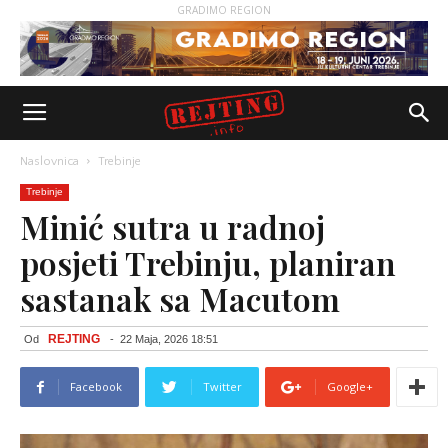
GRADIMO REGION
Naslovnica
Trebinje
Trebinje
Minić sutra u radnoj
posjeti Trebinju, planiran
sastanak sa Macutom
REJTING
Od
-
22 Maja, 2026 18:51
Facebook
Twitter
Google+