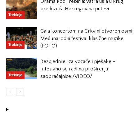
Drama kod Trebinja: Vatra ušla u krug
preduzeća Hercegovina putevi
Trebinje
Gala koncertom na Crkvini otvoren osmi
Međunarodni festival klasične muzike
Trebinje
(FOTO)
Bezbjednije i za vozače i pješake –
Intezivno se radi na proširenju
Trebinje
saobraćajnice /VIDEO/