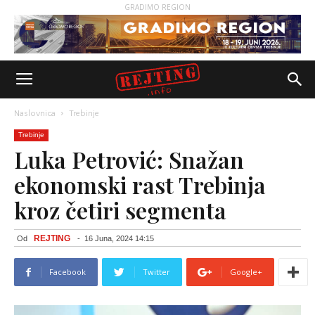
GRADIMO REGION
Naslovnica
Trebinje
Trebinje
Luka Petrović: Snažan
ekonomski rast Trebinja
kroz četiri segmenta
REJTING
Od
-
16 Juna, 2024 14:15
Facebook
Twitter
Google+