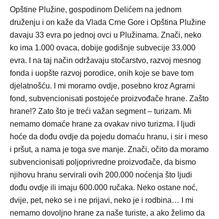
Opštine Plužine, gospodinom Delićem na jednom
druženju i on kaže da Vlada Crne Gore i Opština Plužine
davaju 33 evra po jednoj ovci u Plužinama. Znači, neko
ko ima 1.000 ovaca, dobije godišnje subvecije 33.000
evra. I na taj način održavaju stočarstvo, razvoj mesnog
fonda i uopšte razvoj porodice, onih koje se bave tom
djelatnošću. I mi moramo ovdje, posebno kroz Agrarni
fond, subvencionisati postojeće proizvođače hrane. Zašto
hrane!? Zato što je treći važan segment – turizam. Mi
nemamo domaće hrane za ovakav nivo turizma. I ljudi
hoće da dođu ovdje da pojedu domaću hranu, i sir i meso
i pršut, a nama je toga sve manje. Znači, očito da moramo
subvencionisati poljoprivredne proizvođače, da bismo
njihovu hranu servirali ovih 200.000 noćenja što ljudi
dođu ovdje ili imaju 600.000 ručaka. Neko ostane noć,
dvije, pet, neko se i ne prijavi, neko je i rodbina… I mi
nemamo dovoljno hrane za naše turiste, a ako želimo da