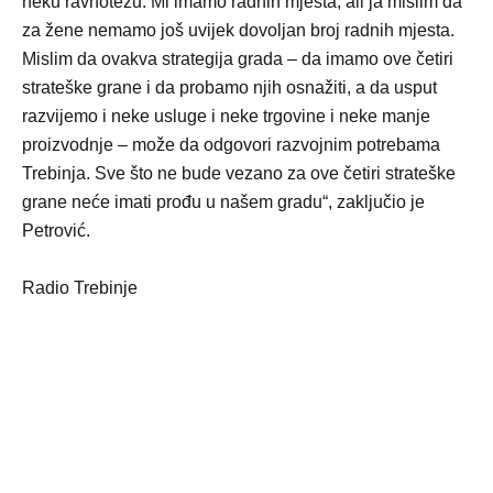
neku ravnotežu. Mi imamo radnih mjesta, ali ja mislim da
za žene nemamo još uvijek dovoljan broj radnih mjesta.
Mislim da ovakva strategija grada – da imamo ove četiri
strateške grane i da probamo njih osnažiti, a da usput
razvijemo i neke usluge i neke trgovine i neke manje
proizvodnje – može da odgovori razvojnim potrebama
Trebinja. Sve što ne bude vezano za ove četiri strateške
grane neće imati prođu u našem gradu“, zaključio je
Petrović.
Radio Trebinje