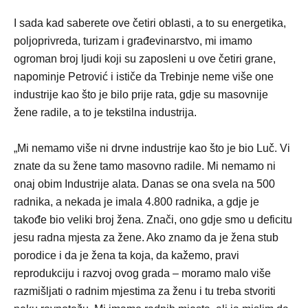
I sada kad saberete ove četiri oblasti, a to su energetika,
poljoprivreda, turizam i građevinarstvo, mi imamo
ogroman broj ljudi koji su zaposleni u ove četiri grane,
napominje Petrović i ističe da Trebinje neme više one
industrije kao što je bilo prije rata, gdje su masovnije
žene radile, a to je tekstilna industrija.
„Mi nemamo više ni drvne industrije kao što je bio Luč. Vi
znate da su žene tamo masovno radile. Mi nemamo ni
onaj obim Industrije alata. Danas se ona svela na 500
radnika, a nekada je imala 4.800 radnika, a gdje je
takođe bio veliki broj žena. Znači, ono gdje smo u deficitu
jesu radna mjesta za žene. Ako znamo da je žena stub
porodice i da je žena ta koja, da kažemo, pravi
reprodukciju i razvoj ovog grada – moramo malo više
razmišljati o radnim mjestima za ženu i tu treba stvoriti