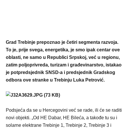
G
rad Trebinje prepoznao
je četiri segmenta
razv
o
ja.
To je, prije svega, energetika
, je smo
ipak centar
ove
oblasti, ne samo u Republici Srpskoj, već
u regionu
,
zatim poljoprivreda, turizam i građevinarstvo, istakao
je potpredsjednik SNSD-a i predsjednik Gradskog
odbora ove stranke u Trebinju Luka Petrović.
Podsjeća da se u Hercegovini već se rade, ili će se raditi
novi objekti. „Od HE Dabar, HE Bileća, a takođe tu su i
solarne elektrane Trebinje 1, Trebinje 2, Trebinje 3 i