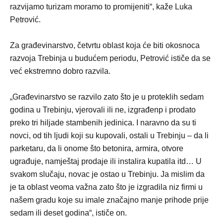
razvijamo turizam moramo to promijeniti“, kaže Luka
Petrović.
Za građevinarstvo, četvrtu oblast koja će biti okosnoca
razvoja Trebinja u budućem periodu, Petrović ističe da se
već ekstremno dobro razvila.
„Građevinarstvo se razvilo zato što je u proteklih sedam
godina u Trebinju, vjerovali ili ne, izgrađenp i prodato
preko tri hiljade stambenih jedinica. I naravno da su ti
novci, od tih ljudi koji su kupovali, ostali u Trebinju – da li
parketaru, da li onome što betonira, armira, otvore
ugrađuje, namještaj prodaje ili instalira kupatila itd… U
svakom slučaju, novac je ostao u Trebinju. Ja mislim da
je ta oblast veoma važna zato što je izgradila niz firmi u
našem gradu koje su imale značajno manje prihode prije
sedam ili deset godina“, ističe on.