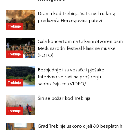
Drama kod Trebinja: Vatra ušla u krug
preduzeća Hercegovina putevi
Trebinje
Gala koncertom na Crkvini otvoren osmi
Međunarodni festival klasične muzike
Trebinje
(FOTO)
Bezbjednije i za vozače i pješake –
Intezivno se radi na proširenju
Trebinje
saobraćajnice /VIDEO/
Širi se požar kod Trebinja
Trebinje
Grad Trebinje uskoro dijeli 80 besplatnih