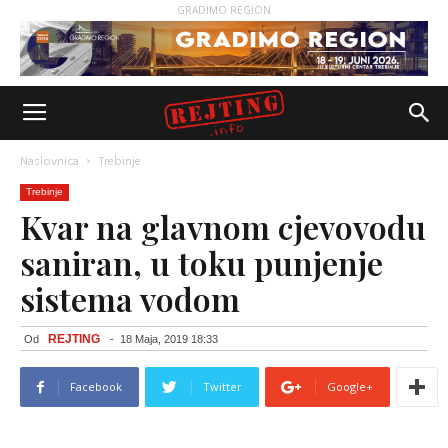
GRADIMO REGION
Naslovnica
Trebinje
Trebinje
Kvar na glavnom cjevovodu
saniran, u toku punjenje
sistema vodom
REJTING
Od
-
18 Maja, 2019 18:33
Facebook
Twitter
Google+