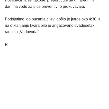
Potrošačima se, takođe, preporučuje da u narednim
danima vodu za piće preventivno prokuvavaju.
Podsjetimo, do pucanja cijevi došlo je jutros oko 4:30, a
na otklanjanju kvara bilo je angažovano dvadesetak
radnika „Vodovoda“.
RT