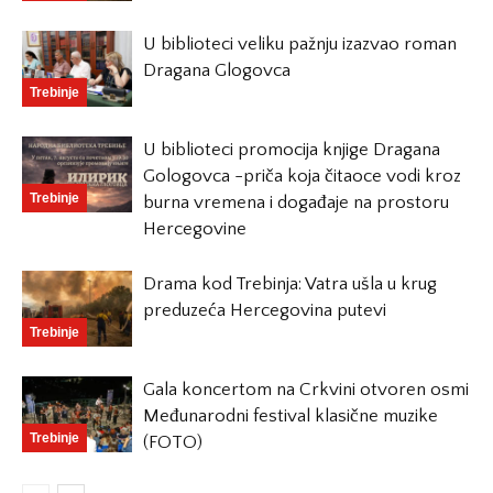
U biblioteci veliku pažnju izazvao roman
Dragana Glogovca
Trebinje
U biblioteci promocija knjige Dragana
Gologovca -priča koja čitaoce vodi kroz
Trebinje
burna vremena i događaje na prostoru
Hercegovine
Drama kod Trebinja: Vatra ušla u krug
preduzeća Hercegovina putevi
Trebinje
Gala koncertom na Crkvini otvoren osmi
Međunarodni festival klasične muzike
Trebinje
(FOTO)