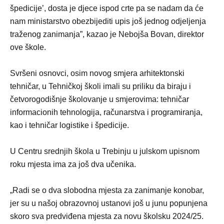
špedicije’, dosta je djece ispod crte pa se nadam da će
nam ministarstvo obezbijediti upis još jednog odjeljenja
traženog zanimanja”, kazao je Nebojša Bovan, direktor
ove škole.
Svršeni osnovci, osim novog smjera arhitektonski
tehničar, u Tehničkoj školi imali su priliku da biraju i
četvorogodišnje školovanje u smjerovima: tehničar
informacionih tehnologija, računarstva i programiranja,
kao i tehničar logistike i špedicije.
U Centru srednjih škola u Trebinju u julskom upisnom
roku mjesta ima za još dva učenika.
„Radi se o dva slobodna mjesta za zanimanje konobar,
jer su u našoj obrazovnoj ustanovi još u junu popunjena
skoro sva predviđena mjesta za novu školsku 2024/25.