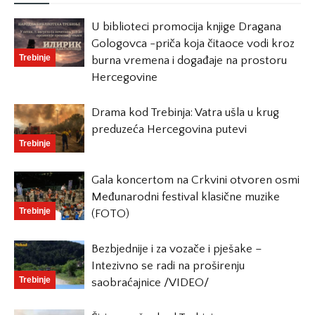
U biblioteci promocija knjige Dragana
Gologovca -priča koja čitaoce vodi kroz
Trebinje
burna vremena i događaje na prostoru
Hercegovine
Drama kod Trebinja: Vatra ušla u krug
preduzeća Hercegovina putevi
Trebinje
Gala koncertom na Crkvini otvoren osmi
Međunarodni festival klasične muzike
Trebinje
(FOTO)
Bezbjednije i za vozače i pješake –
Intezivno se radi na proširenju
Trebinje
saobraćajnice /VIDEO/