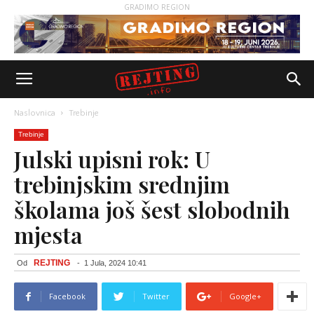
GRADIMO REGION
Naslovnica
Trebinje
Trebinje
Julski upisni rok: U
trebinjskim srednjim
školama još šest slobodnih
mjesta
REJTING
Od
-
1 Jula, 2024 10:41
Facebook
Twitter
Google+