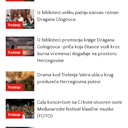
U biblioteci veliku pažnju izazvao roman
Dragana Glogovca
Trebinje
U biblioteci promocija knjige Dragana
Gologovca -priča koja čitaoce vodi kroz
Trebinje
burna vremena i događaje na prostoru
Hercegovine
Drama kod Trebinja: Vatra ušla u krug
preduzeća Hercegovina putevi
Trebinje
Gala koncertom na Crkvini otvoren osmi
Međunarodni festival klasične muzike
Trebinje
(FOTO)