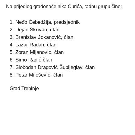
Na prijedlog gradonačelnika Ćurića, radnu grupu čine:
1. Neđo Ćebedžija, predsjednik
2. Dejan Škrivan, član
3. Branislav Jokanović, član
4. Lazar Radan, član
5. Zoran Mijanović, član
6. Simo Radić,član
7. Slobodan Dragović Šupljeglav, član
8. Petar Milošević, član
Grad Trebinje