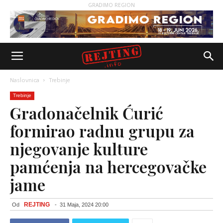
GRADIMO REGION
Naslovnica
Trebinje
Trebinje
Gradonačelnik Ćurić
formirao radnu grupu za
njegovanje kulture
pamćenja na hercegovačke
jame
REJTING
Od
-
31 Maja, 2024 20:00