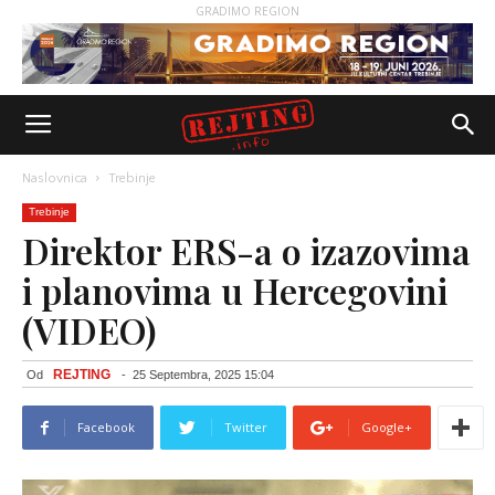
GRADIMO REGION
Naslovnica
Trebinje
Trebinje
Direktor ERS-a o izazovima
i planovima u Hercegovini
(VIDEO)
REJTING
Od
-
25 Septembra, 2025 15:04
Facebook
Twitter
Google+