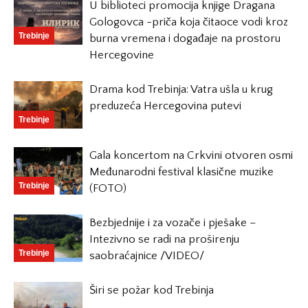
U biblioteci promocija knjige Dragana
Gologovca -priča koja čitaoce vodi kroz
Trebinje
burna vremena i događaje na prostoru
Hercegovine
Drama kod Trebinja: Vatra ušla u krug
preduzeća Hercegovina putevi
Trebinje
Gala koncertom na Crkvini otvoren osmi
Međunarodni festival klasične muzike
Trebinje
(FOTO)
Bezbjednije i za vozače i pješake –
Intezivno se radi na proširenju
Trebinje
saobraćajnice /VIDEO/
Širi se požar kod Trebinja