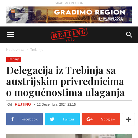
GRADIMO REGION
Naslovnica
Trebinje
Trebinje
Delegacija iz Trebinja sa
austrijskim privrednicima
o mogućnostima ulaganja
REJTING
Od
-
12 Decembra, 2024 22:15
Facebook
Twitter
Google+