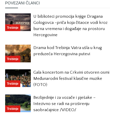
POVEZANI ČLANCI
U biblioteci promocija knjige Dragana
Gologovca -priča koja čitaoce vodi kroz
Trebinje
burna vremena i događaje na prostoru
Hercegovine
Drama kod Trebinja: Vatra ušla u krug
preduzeća Hercegovina putevi
Trebinje
Gala koncertom na Crkvini otvoren osmi
Međunarodni festival klasične muzike
Trebinje
(FOTO)
Bezbjednije i za vozače i pješake –
Intezivno se radi na proširenju
Trebinje
saobraćajnice /VIDEO/