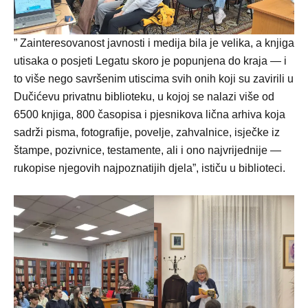
” Zainteresovanost javnosti i medija bila je velika, a knjiga
utisaka o posjeti Legatu skoro je popunjena do kraja — i
to više nego savršenim utiscima svih onih koji su zavirili u
Dučićevu privatnu biblioteku, u kojoj se nalazi više od
6500 knjiga, 800 časopisa i pjesnikova lična arhiva koja
sadrži pisma, fotografije, povelje, zahvalnice, isječke iz
štampe, pozivnice, testamente, ali i ono najvrijednije —
rukopise njegovih najpoznatijih djela”, ističu u biblioteci.