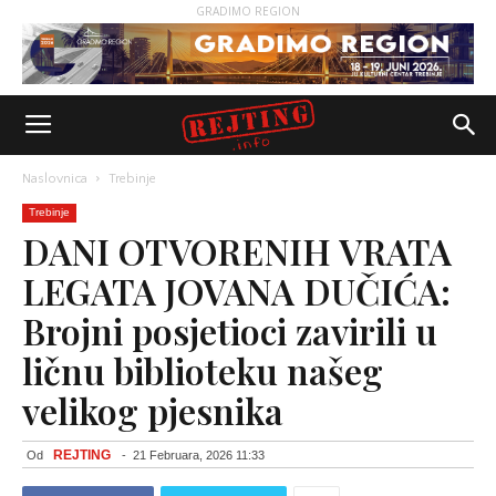
GRADIMO REGION
Naslovnica
Trebinje
Trebinje
DANI OTVORENIH VRATA
LEGATA JOVANA DUČIĆA:
Brojni posjetioci zavirili u
ličnu biblioteku našeg
velikog pjesnika
REJTING
Od
-
21 Februara, 2026 11:33