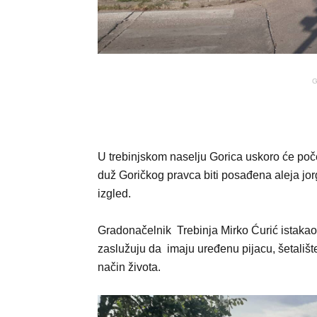
G
U trebinjskom naselju Gorica uskoro će poč
duž Goričkog pravca biti posađena aleja jorg
izgled.
Gradonačelnik Trebinja Mirko Ćurić istakao 
zaslužuju da imaju uređenu pijacu, šetalište
način života.