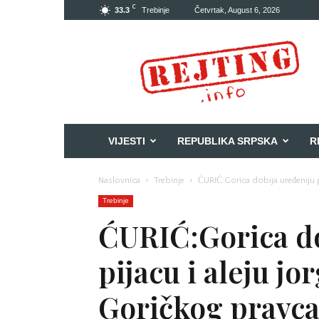
C
33.3
Trebinje
Četvrtak, August 6, 2026
Rejting
VIJESTI
REPUBLIKA SRPSKA
R
Naslovnica
Trebinje
ĆURIĆ:Gorica dobija uređeniju p
Trebinje
ĆURIĆ:Gorica do
pijacu i aleju j
Goričkog pravc