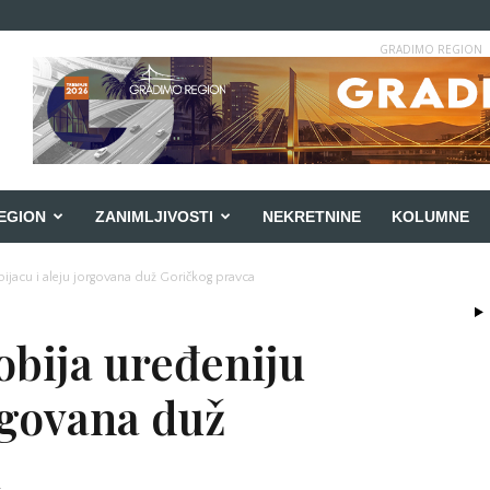
GRADIMO REGION
EGION
ZANIMLJIVOSTI
NEKRETNINE
KOLUMNE
ijacu i aleju jorgovana duž Goričkog pravca
bija uređeniju
orgovana duž
a