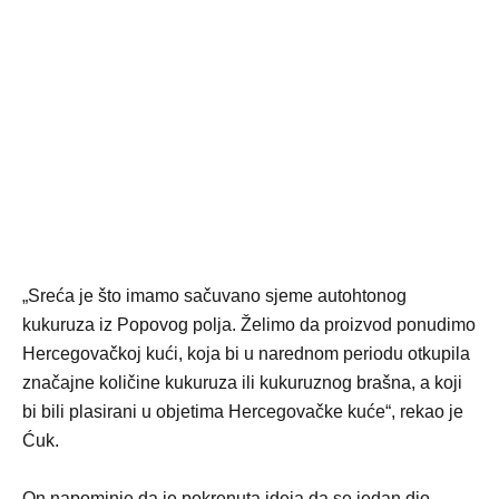
„Sreća je što imamo sačuvano sjeme autohtonog
kukuruza iz Popovog polja. Želimo da proizvod ponudimo
Hercegovačkoj kući, koja bi u narednom periodu otkupila
značajne količine kukuruza ili kukuruznog brašna, a koji
bi bili plasirani u objetima Hercegovačke kuće“, rekao je
Ćuk.
On napominje da je pokrenuta ideja da se jedan dio