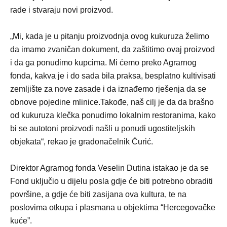
rade i stvaraju novi proizvod.
„Mi, kada je u pitanju proizvodnja ovog kukuruza želimo
da imamo zvaničan dokument, da zaštitimo ovaj proizvod
i da ga ponudimo kupcima. Mi ćemo preko Agrarnog
fonda, kakva je i do sada bila praksa, besplatno kultivisati
zemljište za nove zasade i da iznađemo rješenja da se
obnove pojedine mlinice.Takođe, naš cilj je da da brašno
od kukuruza klečka ponudimo lokalnim restoranima, kako
bi se autotoni proizvodi našli u ponudi ugostiteljskih
objekata“, rekao je gradonačelnik Ćurić.
Direktor Agrarnog fonda Veselin Dutina istakao je da se
Fond uključio u dijelu posla gdje će biti potrebno obraditi
površine, a gdje će biti zasijana ova kultura, te na
poslovima otkupa i plasmana u objektima “Hercegovačke
kuće”.