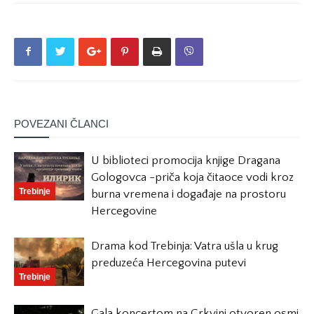
POVEZANI ČLANCI
U biblioteci promocija knjige Dragana
Gologovca -priča koja čitaoce vodi kroz
Trebinje
burna vremena i događaje na prostoru
Hercegovine
Drama kod Trebinja: Vatra ušla u krug
preduzeća Hercegovina putevi
Trebinje
Gala koncertom na Crkvini otvoren osmi