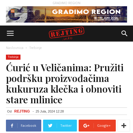
GRADIMO REGION
Naslovnica
Trebinje
Trebinje
Ćurić u Veličanima: Pružiti
podršku proizvođačima
kukuruza klečka i obnoviti
stare mlinice
REJTING
Od
-
25 Jula, 2024 12:28
Facebook
Twitter
Google+