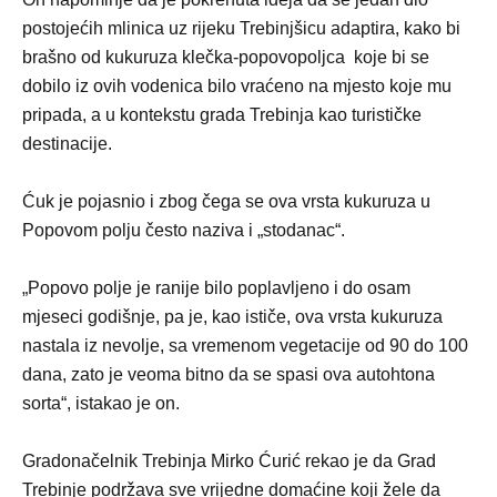
postojećih mlinica uz rijeku Trebinjšicu adaptira, kako bi
brašno od kukuruza klečka-popovopoljca koje bi se
dobilo iz ovih vodenica bilo vraćeno na mjesto koje mu
pripada, a u kontekstu grada Trebinja kao turističke
destinacije.
Ćuk je pojasnio i zbog čega se ova vrsta kukuruza u
Popovom polju često naziva i „stodanac“.
„Popovo polje je ranije bilo poplavljeno i do osam
mjeseci godišnje, pa je, kao ističe, ova vrsta kukuruza
nastala iz nevolje, sa vremenom vegetacije od 90 do 100
dana, zato je veoma bitno da se spasi ova autohtona
sorta“, istakao je on.
Gradonačelnik Trebinja Mirko Ćurić rekao je da Grad
Trebinje podržava sve vrijedne domaćine koji žele da