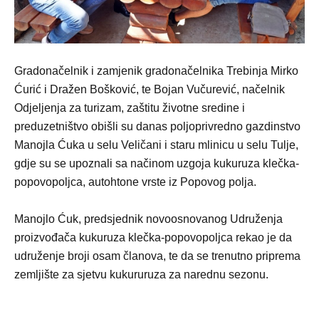
Gradonačelnik i zamjenik gradonačelnika Trebinja Mirko
Ćurić i Dražen Bošković, te Bojan Vučurević, načelnik
Odjeljenja za turizam, zaštitu životne sredine i
preduzetništvo obišli su danas poljoprivredno gazdinstvo
Manojla Ćuka u selu Veličani i staru mlinicu u selu Tulje,
gdje su se upoznali sa načinom uzgoja kukuruza klečka-
popovopoljca, autohtone vrste iz Popovog polja.
Manojlo Ćuk, predsjednik novoosnovanog Udruženja
proizvođača kukuruza klečka-popovopoljca rekao je da
udruženje broji osam članova, te da se trenutno priprema
zemljište za sjetvu kukururuza za narednu sezonu.