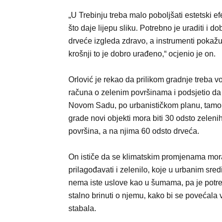
„U Trebinju treba malo poboljšati estetski e
što daje lijepu sliku. Potrebno je uraditi i 
drveće izgleda zdravo, a instrumenti pokažu d
krošnji to je dobro urađeno,“ ocjenio je on.
Orlović je rekao da prilikom gradnje treba vo
računa o zelenim površinama i podsjetio da
Novom Sadu, po urbanističkom planu, tamo
grade novi objekti mora biti 30 odsto zeleni
površina, a na njima 60 odsto drveća.
On ističe da se klimatskim promjenama mor
prilagođavati i zelenilo, koje u urbanim sre
nema iste uslove kao u šumama, pa je potr
stalno brinuti o njemu, kako bi se povećala v
stabala.