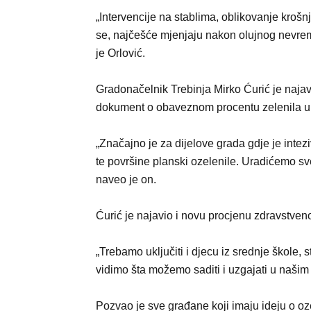
„Intervencije na stablima, oblikovanje krošnj
se, najčešće mjenjaju nakon olujnog nevrem
je Orlović.
Gradonačelnik Trebinja Mirko Ćurić je najav
dokument o obaveznom procentu zelenila u 
„Značajno je za dijelove grada gdje je intez
te površine planski ozelenile. Uradićemo sv
naveo je on.
Ćurić je najavio i novu procjenu zdravstveno
„Trebamo uključiti i djecu iz srednje škole, 
vidimo šta možemo saditi i uzgajati u našim 
Pozvao je sve građane koji imaju ideju o oz