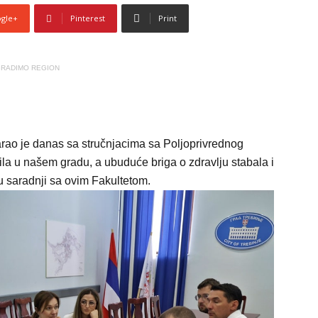
gle+
Pinterest
Print
RADIMO REGION
rao je danas sa stručnjacima sa Poljoprivrednog
la u našem gradu, a ubuduće briga o zdravlju stabala i
u saradnji sa ovim Fakultetom.