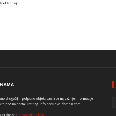
 kod Trebinja
 NAMA
no drugačiji - potpuno objektivan. Sve najvažnije informacije
jte prvi na portalu rejting-info.preview-domain.com
ktirajte nas:
info@rejting.info