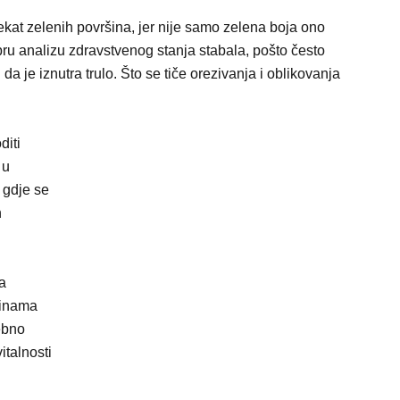
fekat zelenih površina, jer nije samo zelena boja ono
dobru analizu zdravstvenog stanja stabala, pošto često
a je iznutra trulo. Što se tiče orezivanja i oblikovanja
diti
 u
 gdje se
h
a
dinama
ebno
italnosti