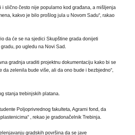
i i slično često nije popularno kod građana, a mišljenja
ena, kakvo je bilo prošlog jula u Novom Sadu“, rakao
io da će se na sjedici Skupštine grada donijeti
gradu, po ugledu na Novi Sad.
ivna gradnja uraditi projektnu dokumentaciju kako bi se
e da zelenila bude više, ali da ono bude i bezbjedno“,
g stanja trebinjskih platana.
studente Poljoprivrednog fakulteta, Agrarni fond, da
plastenicima“ , rekao je gradonačelnik Trebinja.
elenjavanju gradskih površina da se jave