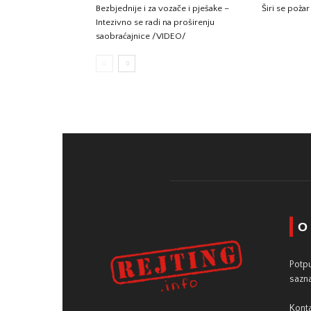
Bezbjednije i za vozače i pješake –
Širi se požar
Intezivno se radi na proširenju
saobraćajnice /VIDEO/
O
Potpu
sazna
Konta