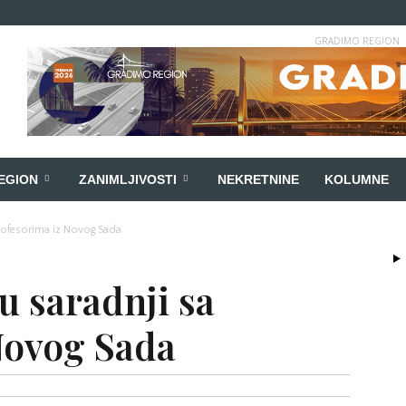
GRADIMO REGION
EGION
ZANIMLJIVOSTI
NEKRETNINE
KOLUMNE
 profesorima iz Novog Sada
u saradnji sa
Novog Sada