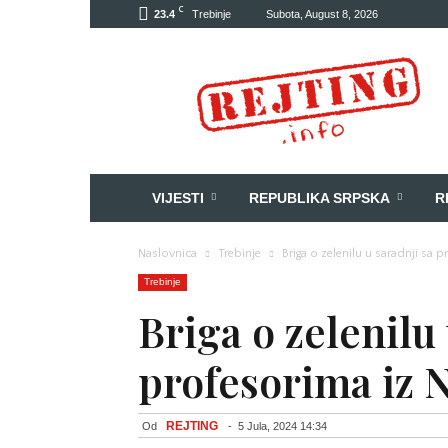
C
23.4
Trebinje
Subota, August 8, 2026
Rejting
VIJESTI
REPUBLIKA SRPSKA
R
Naslovnica
Trebinje
Briga o zelenilu u saradnji sa
Trebinje
Briga o zelenilu 
profesorima iz 
REJTING
Od
-
5 Jula, 2024 14:34