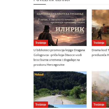
Trebinje
Trebinje
U biblioteci promocija knjige Dragana
Drama kod Tr
Gologovca -priča koja čitaoce vodi
preduzeća H
kroz burna vremena i događaje na
prostoru Hercegovine
Trebinje
Trebinje