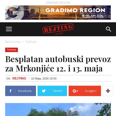
GRADIMO REGION
Naslovnica
Trebinje
Trebinje
Besplatan autobuski prevoz
za Mrkonjiće 12. i 13. maja
REJTING
Od
-
10 Maja, 2026 19:00
Facebook
Twitter
Google+