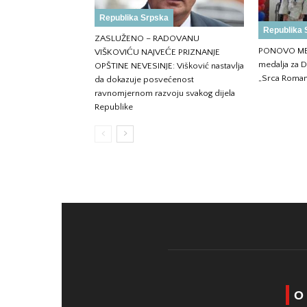
Republika Srpska
Republika 
ZASLUŽENO – RADOVANU
PONOVO ME
VIŠKOVIĆU NAJVEĆE PRIZNANJE
medalja za D
OPŠTINE NEVESINJE: Višković nastavlja
„Srca Roman
da dokazuje posvećenost
ravnomjernom razvoju svakog dijela
Republike
O