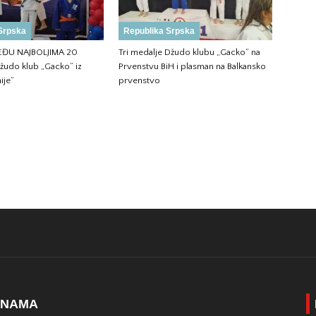
Srpska
Republika Srpska
ĐU NAJBOLJIMA 20
Tri medalje Džudo klubu „Gacko“ na
žudo klub „Gacko“ iz
Prvenstvu BiH i plasman na Balkansko
ije“
prvenstvo
 NAMA