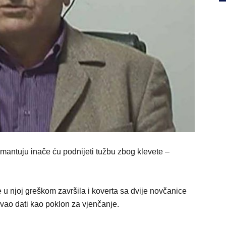
emantuju inače ću podnijeti tužbu zbog klevete –
 u njoj greškom završila i koverta sa dvije novčanice
vao dati kao poklon za vjenčanje.