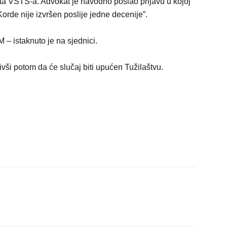
eta VSTS-a. Advokat je navodno poslao prijavu u kojoj
rde nije izvršen poslije jedne decenije”.
 – istaknuto je na sjednici.
čivši potom da će slučaj biti upućen Tužilaštvu.