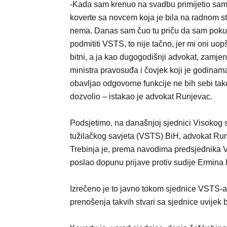
-Kada sam krenuo na svadbu primijetio sa
koverte sa novcem koja je bila na radnom s
nema. Danas sam čuo tu priču da sam pok
podmititi VSTS, to nije tačno, jer mi oni uop
bitni, a ja kao dugogodišnji advokat, zamjen
ministra pravosuđa i čovjek koji je godinam
obavljao odgovorne funkcije ne bih sebi tak
dozvolio – istakao je advokat Runjevac.
Podsjetimo, na današnjoj sjednici Visokog 
tužilačkog savjeta (VSTS) BiH, advokat Run
Trebinja je, prema navodima predsjednika Vi
poslao dopunu prijave protiv sudije Ermina 
Izrečeno je to javno tokom sjednice VSTS-a k
prenošenja takvih stvari sa sjednice uvijek 