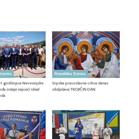
Srpska
Republika Srpska
51. godišnjica Nevesinjske
Srpska pravoslavna crkva danas
da ostaje najveći ideal
obilježava TROJIČIN DAN
oda