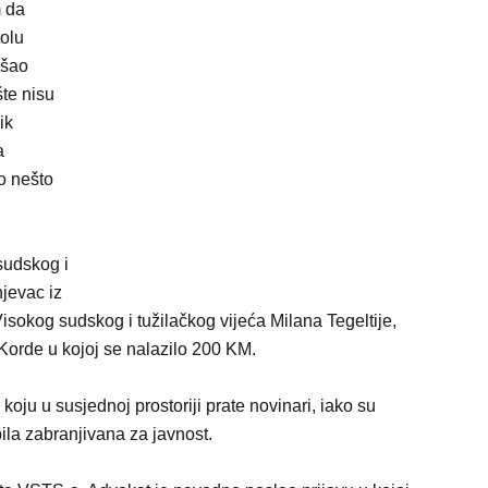
m da
tolu
ušao
šte nisu
ik
a
o nešto
sudskog i
jevac iz
sokog sudskog i tužilačkog vijeća Milana Tegeltije,
Korde u kojoj se nalazilo 200 KM.
oju u susjednoj prostoriji prate novinari, iako su
bila zabranjivana za javnost.