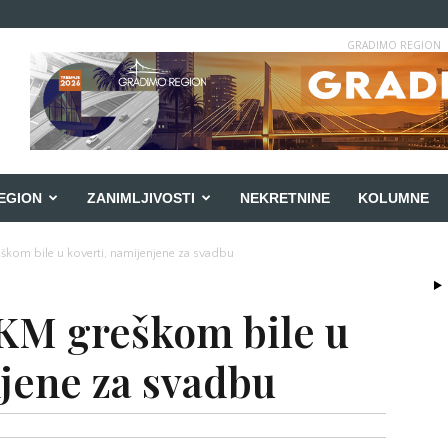
GRADIMO REGION
EGION
ZANIMLJIVOSTI
NEKRETNINE
KOLUMNE
škom bile u koverti, namijenjene za svadbu
KM greškom bile u
njene za svadbu