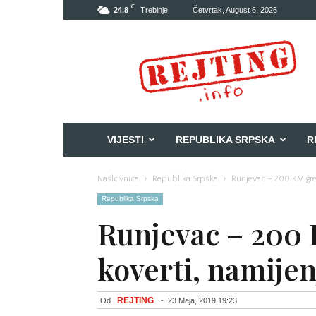
C
24.8
Trebinje
Četvrtak, August 6, 2026
Rejting
VIJESTI
REPUBLIKA SRPSKA
R
Naslovnica
Republika Srpska
Runjevac – 200 KM gre
Republika Srpska
Runjevac – 200 
koverti, namije
REJTING
Od
-
23 Maja, 2019 19:23