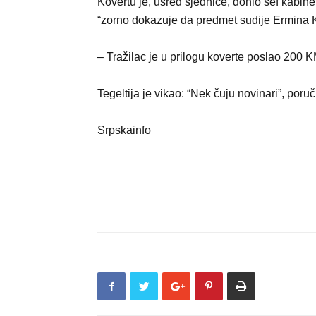
Kovertu je, usred sjednice, donio šef kabin
“zorno dokazuje da predmet sudije Ermina Ko
– Tražilac je u prilogu koverte poslao 200 KM
Tegeltija je vikao: “Nek čuju novinari”, poru
Srpskainfo