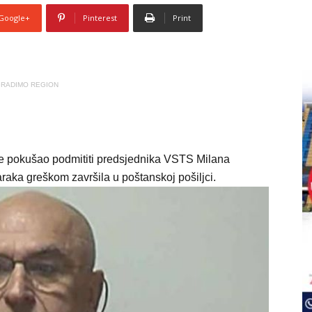
Google+
Pinterest
Print
RADIMO REGION
e pokušao podmititi predsjednika VSTS Milana
araka greškom završila u poštanskoj pošiljci.