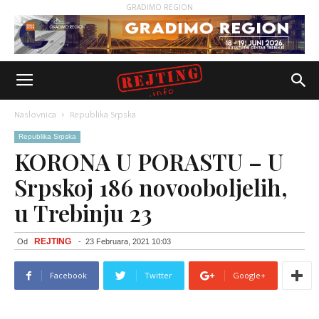
GRADIMO REGION
Naslovnica
Republika Srpska
Republika Srpska
KORONA U PORASTU – U
Srpskoj 186 novooboljelih,
u Trebinju 23
REJTING
Od
-
23 Februara, 2021 10:03
Facebook
Twitter
Google+