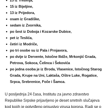
23 iz Trebinja,
15 iz Bijeljine,
13 iz Prijedora,
osam iz Gradiške,
sedam iz Zvornika,
po šest iz Doboja i Kozarske Dubice,
pet iz Teslića,
četiri iz Modriče,
po tri osobe su iz Pala i Prnjavora,
po dvije iz Dervente, Istočne Ilidže, Mrkonjić Grada,
Petrova, Sokoca, Čelinca i Šekovića
po jedna osoba je iz Broda, Vlasenice, Istočnog Starog
Grada, Krupe na Uni, Laktaša, Oštre Luke, Rogatice,
Srpca, Srebrenice, Foče i Šamca.
U posljednja 24 časa, Institutu za javno zdravstvo
Republike Srpske prijavljeno je deset smrtnih slučajeva
kod kojih je potvrđeno prisustvo virusa korona. Radi se o