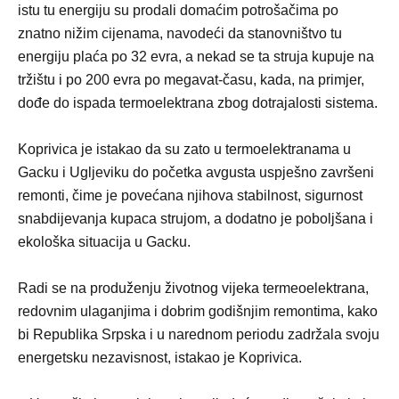
istu tu energiju su prodali domaćim potrošačima po
znatno nižim cijenama, navodeći da stanovništvo tu
energiju plaća po 32 evra, a nekad se ta struja kupuje na
tržištu i po 200 evra po megavat-času, kada, na primjer,
dođe do ispada termoelektrana zbog dotrajalosti sistema.
Koprivica je istakao da su zato u termoelektranama u
Gacku i Ugljeviku do početka avgusta uspješno završeni
remonti, čime je povećana njihova stabilnost, sigurnost
snabdijevanja kupaca strujom, a dodatno je poboljšana i
ekološka situacija u Gacku.
Radi se na produženju životnog vijeka termeoelektrana,
redovnim ulaganjima i dobrim godišnjim remontima, kako
bi Republika Srpska i u narednom periodu zadržala svoju
energetsku nezavisnost, istakao je Koprivica.