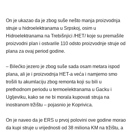
On je ukazao da je zbog suše nešto manja proizvodnja
struje u hidroelektranama u Srpskoj, osim u
Hidroelektranama na Trebišnjici /HET/ koje su premašile
proizvodni plan i ostvarile 110 odsto proizvodnje struje od
plana za ovaj period godine.
– Bilećko jezero je zbog suše sada osam metara ispod
plana, ali je i proizvodnja HET-a veća i namjerno smo
trošili tu akumlaciju zbog remonta koji su bili u
prethodnom periodu u termoelektranama u Gacku i
Ugljeviku, kako se ne bi morala kupovati struja na
inostranom tržištu – pojasnio je Koprivica.
On je naveo da je ERS u prvoj polovini ove godine morao
da kupi struje u vrijednosti od 38 miliona KM na tržištu, a