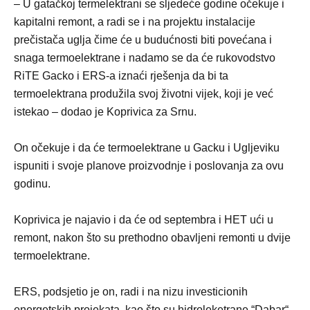
– U gatačkoj termelektrani se sljedeće godine očekuje i
kapitalni remont, a radi se i na projektu instalacije
prečistača uglja čime će u budućnosti biti povećana i
snaga termoelektrane i nadamo se da će rukovodstvo
RiTE Gacko i ERS-a iznaći rješenja da bi ta
termoelektrana produžila svoj životni vijek, koji je već
istekao – dodao je Koprivica za Srnu.
On očekuje i da će termoelektrane u Gacku i Ugljeviku
ispuniti i svoje planove proizvodnje i poslovanja za ovu
godinu.
Koprivica je najavio i da će od septembra i HET ući u
remont, nakon što su prethodno obavljeni remonti u dvije
termoelektrane.
ERS, podsjetio je on, radi i na nizu investicionih
energetskih projekata, kao što su hidroleketrane “Dabar“,