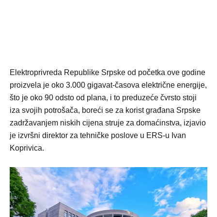
Elektroprivreda Republike Srpske od početka ove godine
proizvela je oko 3.000 gigavat-časova električne energije,
što je oko 90 odsto od plana, i to preduzeće čvrsto stoji
iza svojih potrošača, boreći se za korist građana Srpske
zadržavanjem niskih cijena struje za domaćinstva, izjavio
je izvršni direktor za tehničke poslove u ERS-u Ivan
Koprivica.