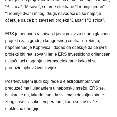
“Bistrica”, “Mrsovo”, solarne elektrane “Trebinje jedan” i
“Trebinje dva” i mnogi drugi, navodeći da se najprije
očekuje da će biti završeni projekti “Dabar” i “Bistrica”.
ERS je nedavno raspisao i javni poziv za izradu glavnog
projekta za izgradnju kongresnog centra u Trebinju,
napomenuo je Koprivica i dodao da očekuje da će svi ti
projekti biti realizovani jer je ERS investiciono orijentisan,
uključujući ulaganja u termeoelektrane kako bi se
produžio njihov životni vijek.
Požrtvovanjem ljudi koji rade u elektrodistributivnim
preduzećima i ulaganjem u naponsku mrežu, ERS se,
istakao je on, takođe trudi da svi imaju dovoljno struje
zbog suše i visoke temperature, kada se troši više
električne energije.