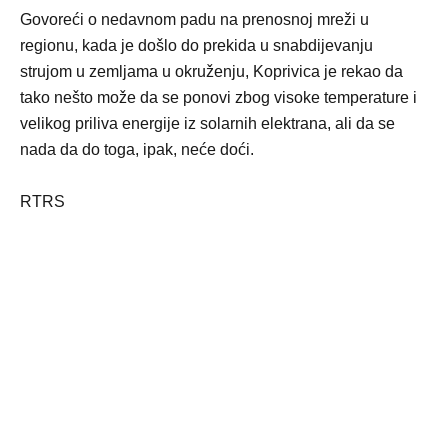
Govoreći o nedavnom padu na prenosnoj mreži u
regionu, kada je došlo do prekida u snabdijevanju
strujom u zemljama u okruženju, Koprivica je rekao da
tako nešto može da se ponovi zbog visoke temperature i
velikog priliva energije iz solarnih elektrana, ali da se
nada da do toga, ipak, neće doći.
RTRS