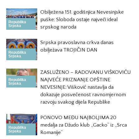
Obilježena 151. godišnjica Nevesinjske
puške: Sloboda ostaje najveći ideal
Republika
Srpska
srpskog naroda
Srpska pravoslavna crkva danas
obilježava TROJIČIN DAN
Republika
Srpska
ZASLUŽENO – RADOVANU VIŠKOVIĆU
NAJVEĆE PRIZNANJE OPŠTINE
Republika
Srpska
NEVESINJE: Višković nastavlja da
dokazuje posvećenost ravnomjernom
razvoju svakog dijela Republike
PONOVO MEĐU NAJBOLJIMA 20
medalja za Džudo klub „Gacko“ iz „Srca
Republika
Srpska
Romanije“