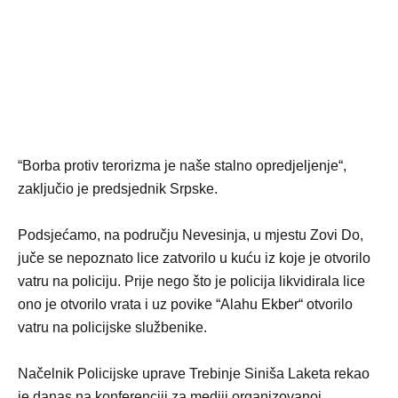
“Borba protiv terorizma je naše stalno opredjeljenje“,
zaključio je predsjednik Srpske.
Podsjećamo, na području Nevesinja, u mjestu Zovi Do,
juče se nepoznato lice zatvorilo u kuću iz koje je otvorilo
vatru na policiju. Prije nego što je policija likvidirala lice
ono je otvorilo vrata i uz povike “Alahu Еkber“ otvorilo
vatru na policijske službenike.
Načelnik Policijske uprave Trebinje Siniša Laketa rekao
je danas na konferenciji za mediji organizovanoj