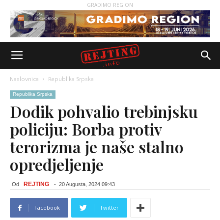
GRADIMO REGION
Naslovnica
Republika Srpska
Republika Srpska
Dodik pohvalio trebinjsku
policiju: Borba protiv
terorizma je naše stalno
opredjeljenje
REJTING
Od
-
20 Augusta, 2024 09:43
Facebook
Twitter