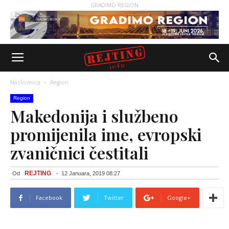
GRADIMO REGION
Naslovnica
Region
Region
Makedonija i službeno
promijenila ime, evropski
zvaničnici čestitali
REJTING
Od
-
12 Januara, 2019 08:27
Facebook
Twitter
Google+