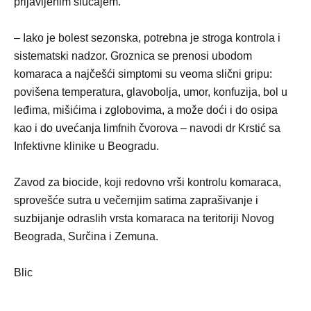
prijavljenim slučajem.
– Iako je bolest sezonska, potrebna je stroga kontrola i
sistematski nadzor. Groznica se prenosi ubodom
komaraca a najčešći simptomi su veoma slični gripu:
povišena temperatura, glavobolja, umor, konfuzija, bol u
leđima, mišićima i zglobovima, a može doći i do osipa
kao i do uvećanja limfnih čvorova – navodi dr Krstić sa
Infektivne klinike u Beogradu.
Zavod za biocide, koji redovno vrši kontrolu komaraca,
sprovešće sutra u večernjim satima zaprašivanje i
suzbijanje odraslih vrsta komaraca na teritoriji Novog
Beograda, Surčina i Zemuna.
Blic