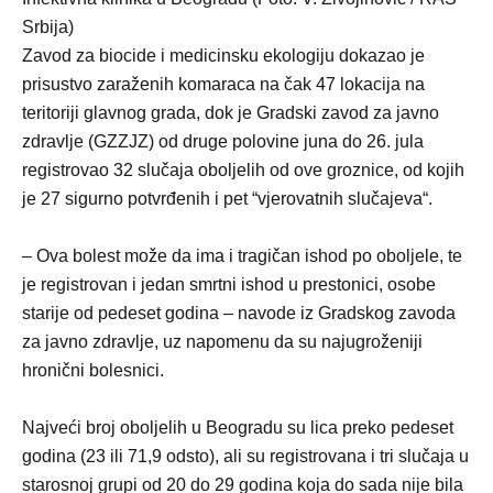
Srbija)
Zavod za biocide i medicinsku ekologiju dokazao je
prisustvo zaraženih komaraca na čak 47 lokacija na
teritoriji glavnog grada, dok je Gradski zavod za javno
zdravlje (GZZЈZ) od druge polovine juna do 26. jula
registrovao 32 slučaja oboljelih od ove groznice, od kojih
je 27 sigurno potvrđenih i pet “vjerovatnih slučajeva“.
– Ova bolest može da ima i tragičan ishod po oboljele, te
je registrovan i jedan smrtni ishod u prestonici, osobe
starije od pedeset godina – navode iz Gradskog zavoda
za javno zdravlje, uz napomenu da su najugroženiji
hronični bolesnici.
Najveći broj oboljelih u Beogradu su lica preko pedeset
godina (23 ili 71,9 odsto), ali su registrovana i tri slučaja u
starosnoj grupi od 20 do 29 godina koja do sada nije bila