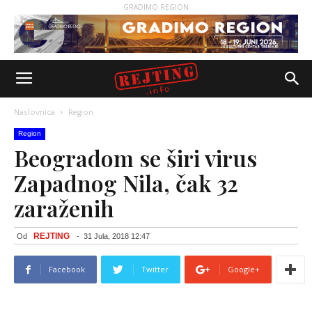
GRADIMO REGION
Naslovnica
Region
Region
Beogradom se širi virus
Zapadnog Nila, čak 32
zaraženih
REJTING
Od
-
31 Jula, 2018 12:47
Facebook
Twitter
Google+