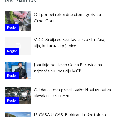
POVEZANI ČLANCI
Od ponoći rekordne cijene goriva u
Crnoj Gori
Region
Vučić: Srbija će zaustaviti izvoz brašna,
ulja, kukuruza i pšenice
Region
Joanikije postavio Gojka Perovića na
najznačajniju poziciju MCP
Region
Od danas ova pravila važe: Novi uslovi za
ulazak u Crnu Goru
Region
IZ ČASA U ČAS: Blokiran kružni tok na