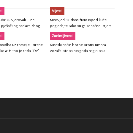
ti
Vijesti
briku vjerovali ili ne:
Medvjed 37 dana živio ispod kuće,
 pješačkog prelaza zbog
pogledajte kako su ga konačno istjerali
ti
Zanimljivosti
sidba uz rotacije i sirene
Kineski način borbe protiv umora
kola: Hitno je rekla “DA”
vozača-stopa nezgoda naglo pala