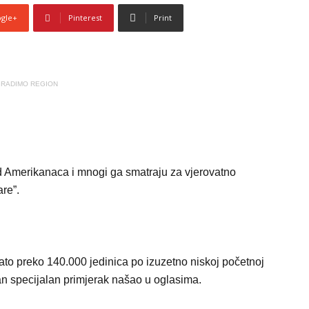
gle+
Pinterest
Print
RADIMO REGION
d Amerikanaca i mnogi ga smatraju za vjerovatno
re”.
ato preko 140.000 jedinica po izuzetno niskoj početnoj
an specijalan primjerak našao u oglasima.