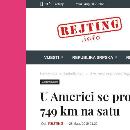
C
31
Trebinje
Petak, August 7, 2026
Rejting
VIJESTI
REPUBLIKA SRPSKA
R
Naslovnica
Zanimljivosti
U Americi se prodaje Yug
Zanimljivosti
U Americi se pr
749 km na satu
REJTING
Od
-
28 Maja, 2019 21:22