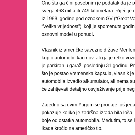
Ono šta ga čini posebnim je podatak da je 
svega 468 milja ili 749 kilometara. Riječ je
iz 1988. godine pod oznakom GV (“Great Val
“Velika vrijednost”), koji je spomenute godin
osnovni model u ponudi.
Vlasnik iz američke savezne države Merilen
kupio automobil kao nov, ali ga je retko vozi
je parkiran u garaži poslednju 31 godinu. Pr
što je postao vremenska kapsula, vlasnik je 
automobila izvadio alkumulator, ali nema s
će zahtjevati detaljno osvježivanje prije neg
Zajedno sa ovim Yugom se prodaje još jedan 
pokazuje koliko je zadršna izrada bila loša
boje od ostatka automobila. Međutim, to se i
ikada kročio na američko tlo.