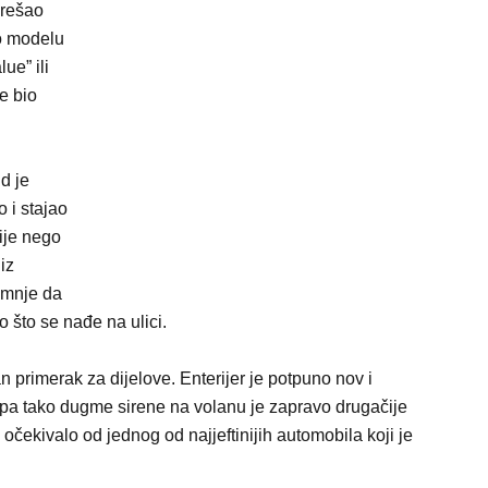
prešao
 o modelu
ue” ili
e bio
d je
o i stajao
ije nego
iz
umnje da
o što se nađe na ulici.
primerak za dijelove. Enterijer je potpuno nov i
, pa tako dugme sirene na volanu je zapravo drugačije
 očekivalo od jednog od najjeftinijih automobila koji je