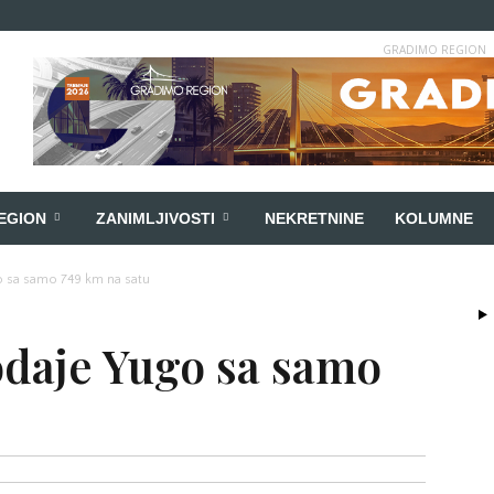
GRADIMO REGION
EGION
ZANIMLJIVOSTI
NEKRETNINE
KOLUMNE
o sa samo 749 km na satu
odaje Yugo sa samo