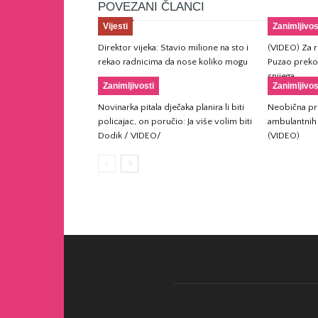
POVEZANI ČLANCI
Vijesti
Zanimljivos
Direktor vijeka: Stavio milione na sto i
(VIDEO) Za ru
rekao radnicima da nose koliko mogu
Puzao preko
snijega
Zanimljivosti
Zanimljivos
Novinarka pitala dječaka planira li biti
Neobična pro
policajac, on poručio: Ja više volim biti
ambulantnih 
Dodik / VIDEO/
(VIDEO)