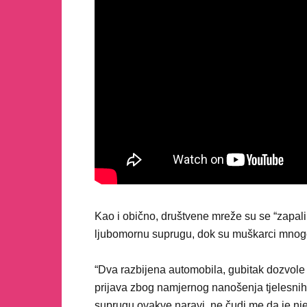
Kao i obično, društvene mreže su se “zapali
ljubomornu suprugu, dok su muškarci mnogo k
“Dva razbijena automobila, gubitak dozvole
prijava zbog namjernog nanošenja tjelesni
suprugu ovakve naravi, ne čudi me da je nje