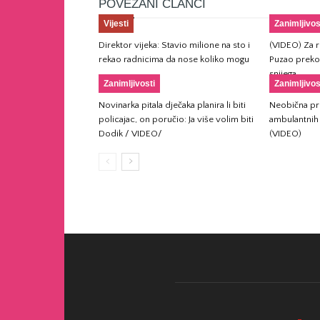
POVEZANI ČLANCI
Vijesti
Zanimljivos
Direktor vijeka: Stavio milione na sto i
(VIDEO) Za ru
rekao radnicima da nose koliko mogu
Puzao preko
snijega
Zanimljivosti
Zanimljivos
Novinarka pitala dječaka planira li biti
Neobična pro
policajac, on poručio: Ja više volim biti
ambulantnih 
Dodik / VIDEO/
(VIDEO)