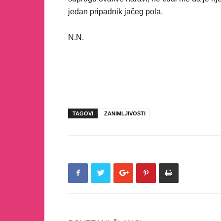
jedan pripadnik jačeg pola.
N.N.
TAGOVI
ZANIMLJIVOSTI