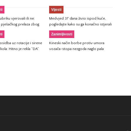
ti
Vijesti
briku vjerovali ili ne:
Medvjed 37 dana živio ispod kuće,
 pješačkog prelaza zbog
pogledajte kako su ga konačno istjerali
ti
Zanimljivosti
sidba uz rotacije i sirene
Kineski način borbe protiv umora
kola: Hitno je rekla “DA”
vozača-stopa nezgoda naglo pala