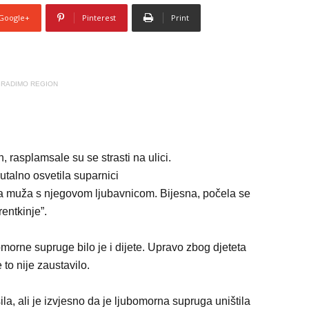
Google+
Pinterest
Print
RADIMO REGION
 rasplamsale su se strasti na ulici.
la muža s njegovom ljubavnicom. Bijesna, počela se
entkinje”.
orne supruge bilo je i dijete. Upravo zbog djeteta
e to nije zaustavilo.
a, ali je izvjesno da je ljubomorna supruga uništila