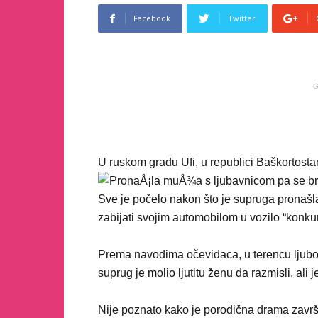
Facebook
Twitter
G
U ruskom gradu Ufi, u republici Baškortostan,
Sve je počelo nakon što je supruga pronaš
zabijati svojim automobilom u vozilo “konkur
Prema navodima očevidaca, u terencu ljubom
suprug je molio ljutitu ženu da razmisli, ali j
Nije poznato kako je porodična drama završil