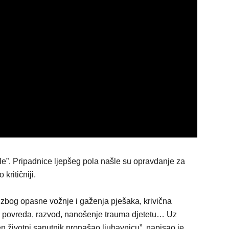
le”. Pripadnice ljepšeg pola našle su opravdanje za
ritičniji.
 zbog opasne vožnje i gaženja pješaka, krivična
h povreda, razvod, nanošenje trauma djetetu… Uz
n životni saputnik pronašao ljubavnicu”, napisao je