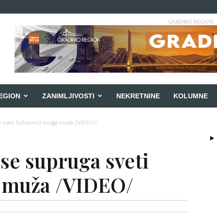
GRADIMO REGION
EGION
ZANIMLJIVOSTI
NEKRETNINE
KOLUMNE
a sveti ljubavnici svoga muža /VIDEO/
se supruga sveti
a muža /VIDEO/