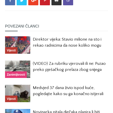
POVEZANI ČLANCI
Direktor vijeka: Stavio milione na sto i
rekao radnicima da nose koliko mogu
Vijesti
(VIDEO) Za rubriku vjerovali ili ne: Puzao
preko pješačkog prelaza zbog snijega
Zanimljivosti
Medvjed 37 dana živio ispod kuće,
pogledajte kako su ga konačno istjerali
Vijesti
Novinarka pitala dječaka planira li biti