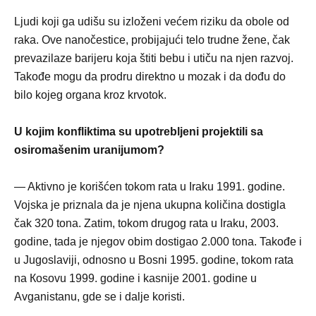
Ljudi koji ga udišu su izloženi većem riziku da obole od
raka. Ove nanočestice, probijajući telo trudne žene, čak
prevazilaze barijeru koja štiti bebu i utiču na njen razvoj.
Takođe mogu da prodru direktno u mozak i da dođu do
bilo kojeg organa kroz krvotok.
U kojim konfliktima su upotrebljeni projektili sa
osiromašenim uranijumom?
— Aktivno je korišćen tokom rata u Iraku 1991. godine.
Vojska je priznala da je njena ukupna količina dostigla
čak 320 tona. Zatim, tokom drugog rata u Iraku, 2003.
godine, tada je njegov obim dostigao 2.000 tona. Takođe i
u Jugoslaviji, odnosno u Bosni 1995. godine, tokom rata
na Кosovu 1999. godine i kasnije 2001. godine u
Avganistanu, gde se i dalje koristi.