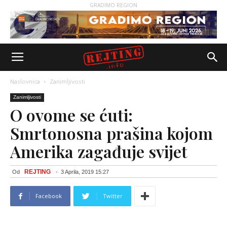
GRADIMO REGION
Naslovnica
Zanimljivosti
Zanimljivosti
O ovome se ćuti:
Smrtonosna prašina kojom
Amerika zagađuje svijet
REJTING
Od
-
3 Aprila, 2019 15:27
Facebook
Twitter