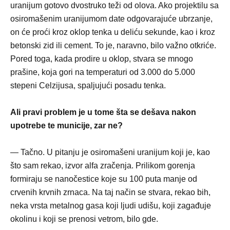
uranijum gotovo dvostruko teži od olova. Ako projektilu sa
osiromašenim uranijumom date odgovarajuće ubrzanje,
on će proći kroz oklop tenka u deliću sekunde, kao i kroz
betonski zid ili cement. To je, naravno, bilo važno otkriće.
Pored toga, kada prodire u oklop, stvara se mnogo
prašine, koja gori na temperaturi od 3.000 do 5.000
stepeni Celzijusa, spaljujući posadu tenka.
Ali pravi problem je u tome šta se dešava nakon
upotrebe te municije, zar ne?
— Tačno. U pitanju je osiromašeni uranijum koji je, kao
što sam rekao, izvor alfa zračenja. Prilikom gorenja
formiraju se nanočestice koje su 100 puta manje od
crvenih krvnih zrnaca. Na taj način se stvara, rekao bih,
neka vrsta metalnog gasa koji ljudi udišu, koji zagađuje
okolinu i koji se prenosi vetrom, bilo gde.