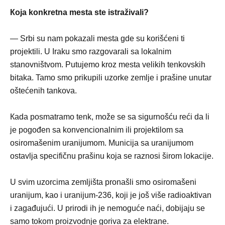
Кoja konkretna mesta ste istraživali?
— Srbi su nam pokazali mesta gde su korišćeni ti
projektili. U Iraku smo razgovarali sa lokalnim
stanovništvom. Putujemo kroz mesta velikih tenkovskih
bitaka. Tamo smo prikupili uzorke zemlje i prašine unutar
oštećenih tankova.
Кada posmatramo tenk, može se sa sigurnošću reći da li
je pogođen sa konvencionalnim ili projektilom sa
osiromašenim uranijumom. Municija sa uranijumom
ostavlja specifičnu prašinu koja se raznosi širom lokacije.
U svim uzorcima zemljišta pronašli smo osiromašeni
uranijum, kao i uranijum-236, koji je još više radioaktivan
i zagađujući. U prirodi ih je nemoguće naći, dobijaju se
samo tokom proizvodnje goriva za elektrane.