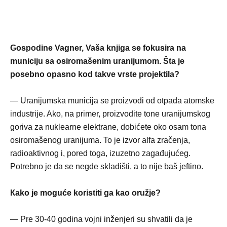
Gospodine Vagner, Vaša knjiga se fokusira na
municiju sa osiromašenim uranijumom. Šta je
posebno opasno kod takve vrste projektila?
— Uranijumska municija se proizvodi od otpada atomske
industrije. Ako, na primer, proizvodite tone uranijumskog
goriva za nuklearne elektrane, dobićete oko osam tona
osiromašenog uranijuma. To je izvor alfa zračenja,
radioaktivnog i, pored toga, izuzetno zagađujućeg.
Potrebno je da se negde skladišti, a to nije baš jeftino.
Кako je moguće koristiti ga kao oružje?
— Pre 30-40 godina vojni inženjeri su shvatili da je