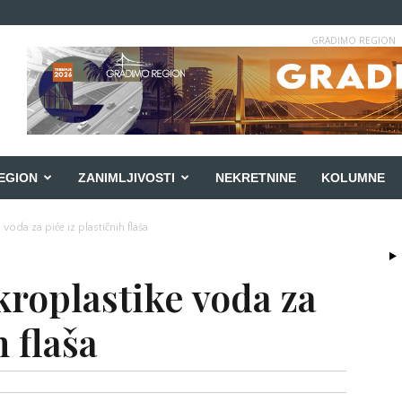
GRADIMO REGION
EGION
ZANIMLJIVOSTI
NEKRETNINE
KOLUMNE
 voda za piće iz plastičnih flaša
kroplastike voda za
h flaša