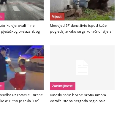
ti
Vijesti
briku vjerovali ili ne:
Medvjed 37 dana živio ispod kuće,
 pješačkog prelaza zbog
pogledajte kako su ga konačno istjerali
ti
Zanimljivosti
sidba uz rotacije i sirene
Kineski način borbe protiv umora
kola: Hitno je rekla “DA”
vozača-stopa nezgoda naglo pala