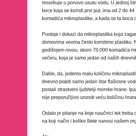
resorbuje u ponovo usutu vodu. U jednoj litr
boce koja se koristi prvi put, ima od 2 do 44
komadića mikroplastike, a kada se ta boca op
Postoje i dokazi da mikroplastika koja zagađ
domovima veoma često koristimo plastiku. N
godišnjem nivou, skoro 70.000 komadića mi
večeru, koja je samo jedan od naših dnevni
Dakle, da, jedemo malu količinu mikroplasti
dnevno popiti samo jedan litar flaširane vode
postali strastveni ljubitelji morske hrane. I
nije preporučljivo unositi veću količinu hran
Ostalo je pitanje na koje naučnici tek treba 
na koji način i koliko štete nanosi našem or