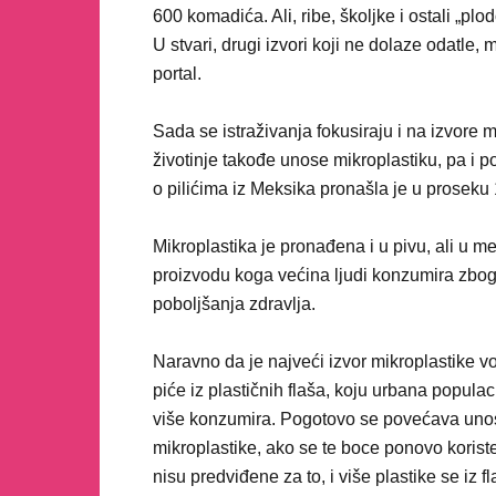
600 komadića. Ali, ribe, školjke i ostali „pl
U stvari, drugi izvori koji ne dolaze odatle,
portal.
Sada se istraživanja fokusiraju i na izvore 
životinje takođe unose mikroplastiku, pa i p
o pilićima iz Meksika pronašla je u proseku
Mikroplastika je pronađena i u pivu, ali u m
proizvodu koga većina ljudi konzumira zbo
poboljšanja zdravlja.
Naravno da je najveći izvor mikroplastike v
piće iz plastičnih flaša, koju urbana populac
više konzumira. Pogotovo se povećava uno
mikroplastike, ako se te boce ponovo korist
nisu predviđene za to, i više plastike se iz f