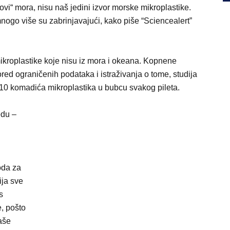
odovi“ mora, nisu naš jedini izvor morske mikroplastike.
 mnogo više su zabrinjavajući, kako piše “Sciencealert”
mikroplastike koje nisu iz mora i okeana. Kopnene
ored ograničenih podataka i istraživanja o tome, studija
 10 komadića mikroplastika u bubcu svakog pileta.
edu –
g
oda za
ija sve
s
e, pošto
laše