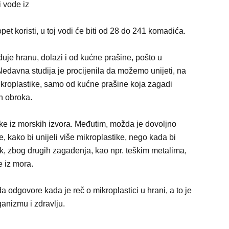
i vode iz
et koristi, u toj vodi će biti od 28 do 241 komadića.
uje hranu, dolazi i od kućne prašine, pošto u
edavna studija je procijenila da možemo unijeti, na
kroplastike, samo od kućne prašine koja zagadi
h obroka.
ke iz morskih izvora. Međutim, možda je dovoljno
, kako bi unijeli više mikroplastike, nego kada bi
pak, zbog drugih zagađenja, kao npr. teškim metalima,
e iz mora.
da odgovore kada je reč o mikroplastici u hrani, a to je
ganizmu i zdravlju.