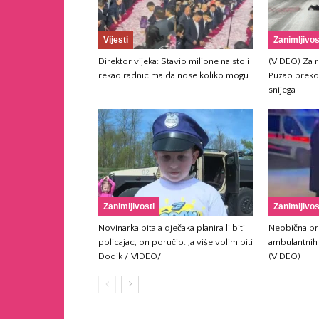
Vijesti
Zanimljivos
Direktor vijeka: Stavio milione na sto i
(VIDEO) Za ru
rekao radnicima da nose koliko mogu
Puzao preko
snijega
Zanimljivosti
Zanimljivos
Novinarka pitala dječaka planira li biti
Neobična pro
policajac, on poručio: Ja više volim biti
ambulantnih 
Dodik / VIDEO/
(VIDEO)