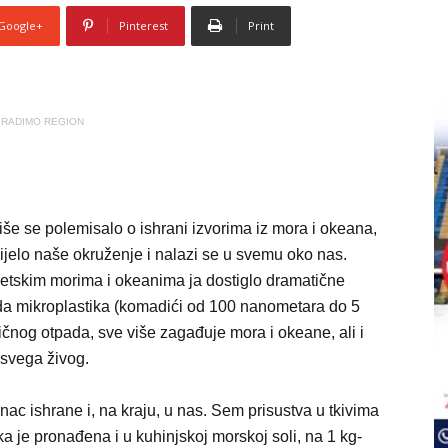
Google+
Pinterest
Print
RADIMO REGION
iše se polemisalo o ishrani izvorima iz mora i okeana,
ijelo naše okruženje i nalazi se u svemu oko nas.
jetskim morima i okeanima ja dostiglo dramatične
da mikroplastika (komadići od 100 nanometara do 5
ičnog otpada, sve više zagađuje mora i okeane, ali i
o svega živog.
anac ishrane i, na kraju, u nas. Sem prisustva u tkivima
ka je pronađena i u kuhinjskoj morskoj soli, na 1 kg-