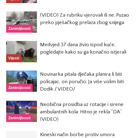
(VIDEO) Za rubriku vjerovali ili ne: Puzao
preko pješačkog prelaza zbog snijega
Zanimljivosti
Medvjed 37 dana živio ispod kuće,
pogledajte kako su ga konačno istjerali
Vijesti
Novinarka pitala dječaka planira li biti
policajac, on poručio: Ja više volim biti
Zanimljivosti
Dodik / VIDEO/
Neobična prosidba uz rotacije i sirene
ambulantnih kola: Hitno je rekla “DA”
Zanimljivosti
(VIDEO)
Kineski način borbe protiv umora