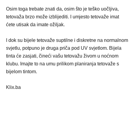
Osim toga trebate znati da, osim što je teško uočljiva,
tetovaža brzo može izblijediti. I umjesto tetovaže imat
ćete utisak da imate ožiljak.
I dok su bijele tetovaže suptilne i diskretne na normalnom
svjetlu, potpuno je druga priča pod UV svjetlom. Bijela
tinta će zasjati, čineći vašu tetovažu živom u noćnom
klubu. Imajte to na umu prilikom planiranja tetovaže s
bijelom tintom.
Klix.ba