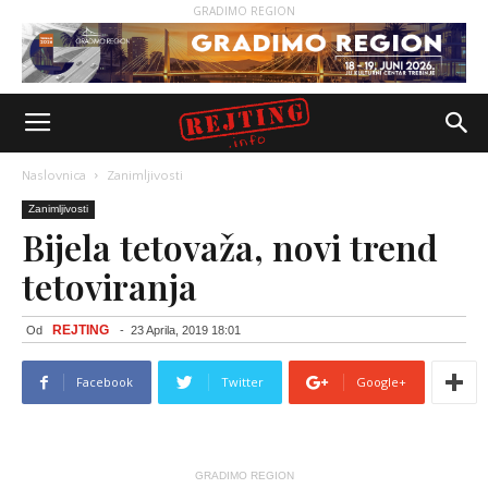
GRADIMO REGION
Naslovnica
Zanimljivosti
Zanimljivosti
Bijela tetovaža, novi trend
tetoviranja
REJTING
Od
-
23 Aprila, 2019 18:01
Facebook
Twitter
Google+
GRADIMO REGION