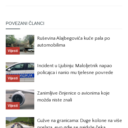
POVEZANI ČLANCI
Ruševina Alajbegovića kuće pala po
automobilima
Vijesti
Incident u Ljubinju: Maloljetnik napao
policajca i nanio mu tjelesne povrede
Vijesti
Zanimljive činjenice o avionima koje
možda niste znali
Vijesti
Gužve na granicama: Duge kolone na više
prelaza, evo gdje se najduže čeka