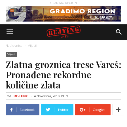
GRADIMO REGION
Naslovnica
Vijesti
Vijesti
Zlatna groznica trese Vareš:
Pronađene rekordne
količine zlata
REJTING
Od
-
4 Novembra, 2018 13:59
Facebook
Twitter
Google+