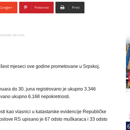
Google+
Pinterest
Print
RADIMO REGION
 šest mjeseci ove godine prometovane u Srpskoj,
nuara do 30. juna registrovano je ukupno 3.346
ovano ukupno 6.168 nepokretnosti.
i kao vlasnici u katastarske evidencije Republičke
oslove RS upisano je 67 odsto muškaraca i 33 odsto