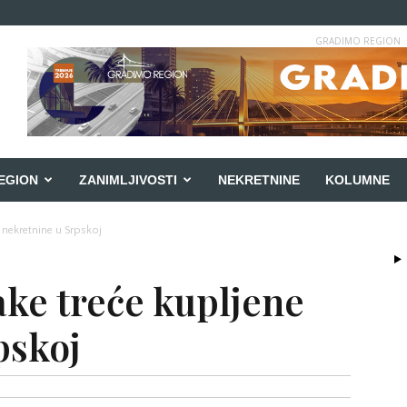
GRADIMO REGION
EGION
ZANIMLJIVOSTI
NEKRETNINE
KOLUMNE
e nekretnine u Srpskoj
ake treće kupljene
pskoj