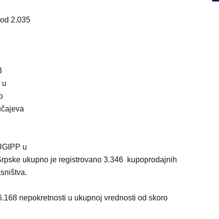
 od 2.035
3
 u
o
učajeva
RUGIPP u
le Srpske ukupno je registrovano 3.346 kupoprodajnih
sništva.
168 nepokretnosti u ukupnoj vrednosti od skoro