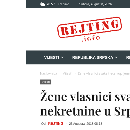
C
28.5
Trebinje
Subota, August 8, 2026
Rejting
VIJESTI
REPUBLIKA SRPSKA
R
Naslovnica
Vijesti
Žene vlasnici svake treće kupljen
Vijesti
Žene vlasnici sv
nekretnine u Sr
REJTING
Od
-
23 Augusta, 2018 08:18