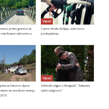
Vijesti
renuo preko granice sa
Cijene dizela divljaju, stiže novo
a marihuane sakrivene u
poskupljenje
Vijesti
pina sa četvoro djece
Zelenski stigao u Beograd: “Zakazani
ostane na seoskom imanju
važni razgovori”
IDEO)