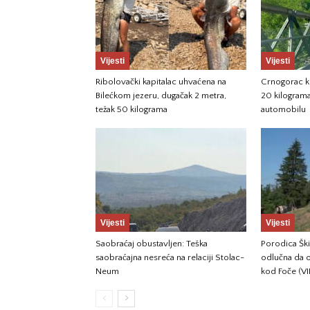
Vijesti
Vijesti
Ribolovački kapitalac uhvaćena na
Crnogorac k
Bilećkom jezeru, dugačak 2 metra,
20 kilogram
težak 50 kilograma
automobilu
Vijesti
Vijesti
Saobraćaj obustavljen: Teška
Porodica Ški
saobraćajna nesreća na relaciji Stolac-
odlučna da 
Neum
kod Foče (V