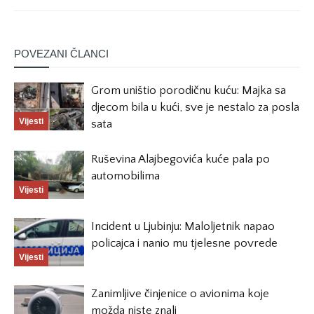
POVEZANI ČLANCI
Grom uništio porodičnu kuću: Majka sa
djecom bila u kući, sve je nestalo za posla
Vijesti
sata
Ruševina Alajbegovića kuće pala po
automobilima
Vijesti
Incident u Ljubinju: Maloljetnik napao
policajca i nanio mu tjelesne povrede
Vijesti
Zanimljive činjenice o avionima koje
možda niste znali