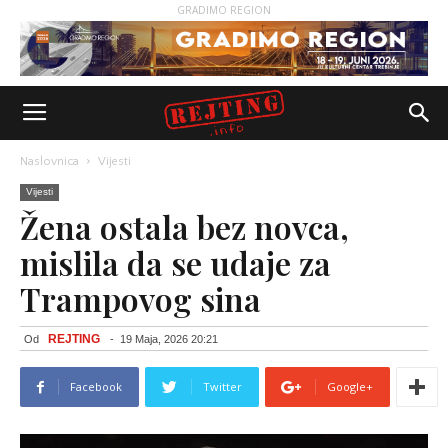
GRADIMO REGION
Naslovnica
Vijesti
Vijesti
Žena ostala bez novca,
mislila da se udaje za
Trampovog sina
REJTING
Od
-
19 Maja, 2026 20:21
Facebook
Twitter
Google+