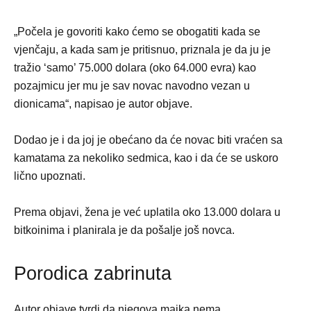
„Počela je govoriti kako ćemo se obogatiti kada se
vjenčaju, a kada sam je pritisnuo, priznala je da ju je
tražio ‘samo’ 75.000 dolara (oko 64.000 evra) kao
pozajmicu jer mu je sav novac navodno vezan u
dionicama“, napisao je autor objave.
Dodao je i da joj je obećano da će novac biti vraćen sa
kamatama za nekoliko sedmica, kao i da će se uskoro
lično upoznati.
Prema objavi, žena je već uplatila oko 13.000 dolara u
bitkoinima i planirala je da pošalje još novca.
Porodica zabrinuta
Autor objave tvrdi da njegova majka nema