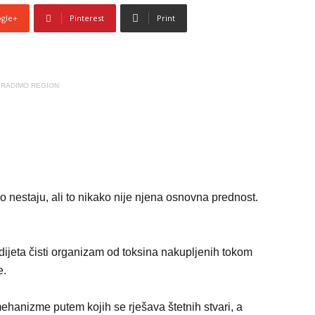
gle+
Pinterest
Print
RADIMO REGION
rzo nestaju, ali to nikako nije njena osnovna prednost.
ijeta čisti organizam od toksina nakupljenih tokom
e.
ehanizme putem kojih se rješava štetnih stvari, a