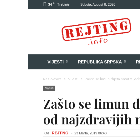
C
34
Trebinje
Subota, August 8, 2026
Rejting
VIJESTI
REPUBLIKA SRPSKA
R
Naslovnica
Vijesti
Zašto se limun dijeta smatra jed
Vijesti
Zašto se limun 
od najzdravijih 
REJTING
Od
-
23 Marta, 2019 06:48