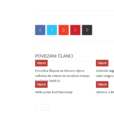
POVEZANI ČLANCI
Vijesti
Vijesti
Porodica Škipina sa četvoro djece
Zelenski sti
odlučna da ostane na seoskom imanju
važni razgov
kod Foče (VIDEO)
Vijesti
Vijesti
Veliki požar kod Nevesinja
Ubistvo u Bi