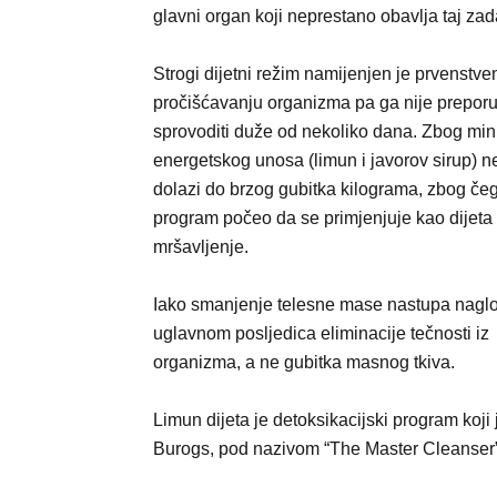
glavni organ koji neprestano obavlja taj zada
Strogi dijetni režim namijenjen je prvenstve
pročišćavanju organizma pa ga nije preporu
sprovoditi duže od nekoliko dana. Zbog mi
energetskog unosa (limun i javorov sirup) 
dolazi do brzog gubitka kilograma, zbog čeg
program počeo da se primjenjuje kao dijeta
mršavljenje.
Iako smanjenje telesne mase nastupa naglo,
uglavnom posljedica eliminacije tečnosti iz
organizma, a ne gubitka masnog tkiva.
Limun dijeta je detoksikacijski program koji 
Burogs, pod nazivom “The Master Cleanser”,