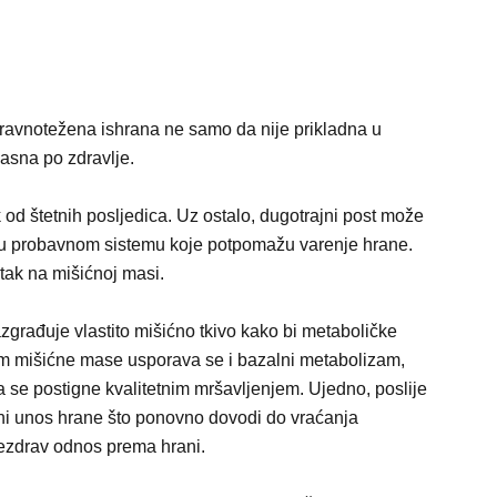
ravnotežena ishrana ne samo da nije prikladna u
pasna po zdravlje.
 od štetnih posljedica. Uz ostalo, dugotrajni post može
ja u probavnom sistemu koje potpomažu varenje hrane.
itak na mišićnoj masi.
azgrađuje vlastito mišićno tkivo kako bi metaboličke
m mišićne mase usporava se i bazalni metabolizam,
a se postigne kvalitetnim mršavljenjem. Ujedno, poslije
ani unos hrane što ponovno dovodi do vraćanja
nezdrav odnos prema hrani.