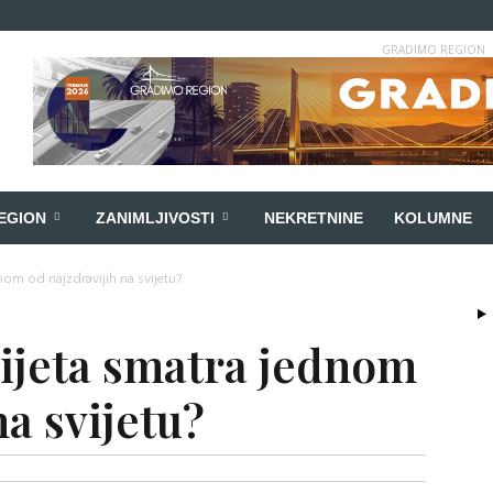
GRADIMO REGION
EGION
ZANIMLJIVOSTI
NEKRETNINE
KOLUMNE
nom od najzdravijih na svijetu?
dijeta smatra jednom
na svijetu?