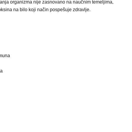
avanja organizma nije zasnovano na naučnim temeljima,
sina na bilo koji način pospešuje zdravlje.
imuna
pa