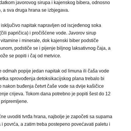
odatkom javorovog sirupa i kajenskog bibera, odnosno
no, a sva druga hrana se izbjegava.
 isključivo napitak napravljen od iscjeđenog soka
čili papričica) i pročišćene vode. Javorov sirup
 vitamine i minerale, dok kajenski biber podstiče
munom, podstiče se i pijenje biljnog laksativnog čaja, a
že se popiti i čaj od metvice.
e odmah popije jedan napitak od limuna ili čaša vode
očetka sprovođenja detoksikacijskog plana trebalo bi
utro nakon buđenja četvrt čaše vode sa dvije kašičice
enje crijeva. Tokom dana potrebno je popiti šest do 12
 pripremljene.
čne uvoditi tvrđa hrana, najbolje je započeti sa supama
i povrća, a zatim treba postepeno povećavati paletu i