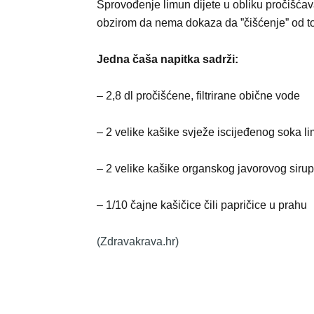
Sprovođenje limun dijete u obliku pročišć
obzirom da nema dokaza da ”čišćenje” od tok
Jedna čaša napitka sadrži:
– 2,8 dl pročišćene, filtrirane obične vode
– 2 velike kašike svježe iscijeđenog soka l
– 2 velike kašike organskog javorovog siru
– 1/10 čajne kašičice čili papričice u prahu
(Zdravakrava.hr)