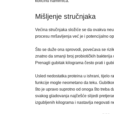
količinu namirnica.
Mišljenje stručnjaka
Većina stručnjaka složiće se da ovakva neu
procesu mršavljenja već je i potencijalno o
Što se duže ona sprovodi, povećava se rizik
znatno da smanji broj probiotičkih bakteri
Prenagli gubitak kilograma često prati i gub
Usled nedostatka proteina u ishrani, tijelo r
funkcije mogle neometano da teku. Gubitko
što je upravo suprotno od onoga što treba d
svakog gladovanja najčešće slijedi pretjer
izgubljenih kilograma i nastavlja negovati 