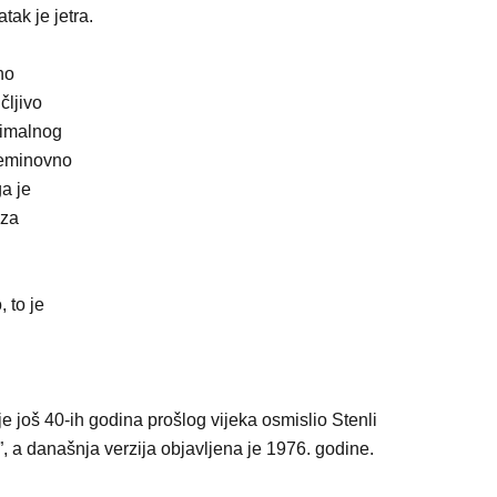
tak je jetra.
no
čljivo
nimalnog
neminovno
a je
 za
 to je
je još 40-ih godina prošlog vijeka osmislio Stenli
 a današnja verzija objavljena je 1976. godine.