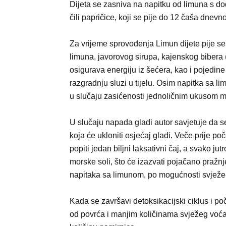
Dijeta se zasniva na napitku od limuna s d
čili papričice, koji se pije do 12 čaša dnev
Za vrijeme sprovođenja Limun dijete pije se
limuna, javorovog sirupa, kajenskog bibera (
osigurava energiju iz šećera, kao i pojedine
razgradnju sluzi u tijelu. Osim napitka sa li
u slučaju zasićenosti jednoličnim ukusom mo
U slučaju napada gladi autor savjetuje da s
koja će ukloniti osjećaj gladi. Veče prije p
popiti jedan biljni laksativni čaj, a svako j
morske soli, što će izazvati pojačano pražnj
napitaka sa limunom, po mogućnosti svježe
Kada se završavi detoksikacijski ciklus i po
od povrća i manjim količinama svježeg voća 