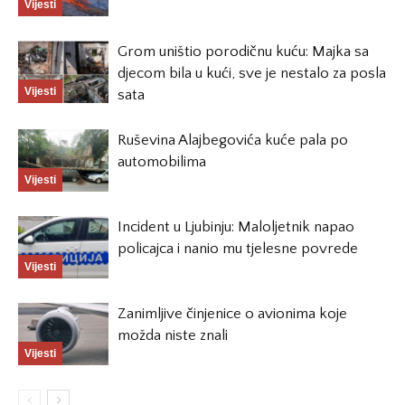
Vijesti
Grom uništio porodičnu kuću: Majka sa
djecom bila u kući, sve je nestalo za posla
Vijesti
sata
Ruševina Alajbegovića kuće pala po
automobilima
Vijesti
Incident u Ljubinju: Maloljetnik napao
policajca i nanio mu tjelesne povrede
Vijesti
Zanimljive činjenice o avionima koje
možda niste znali
Vijesti