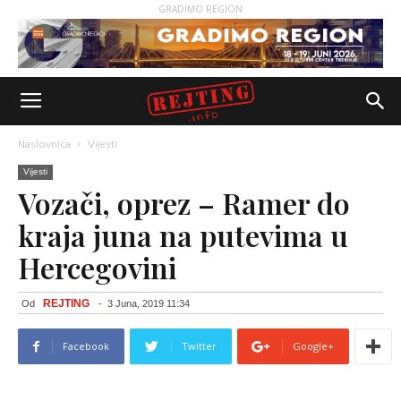
GRADIMO REGION
Naslovnica
Vijesti
Vijesti
Vozači, oprez – Ramer do
kraja juna na putevima u
Hercegovini
REJTING
Od
-
3 Juna, 2019 11:34
Facebook
Twitter
Google+