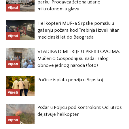
parku: Prodavca žetona udario
Vijesti
mikrofonom u glavu
Helikopteri MUP-a Srpske pomažu u
gašenju požara kod Trebinja i izveli hitan
Vijesti
medicinski let do Beograda
VLADIKA DIMITRIJE U PREBILOVCIMA:
Mučenici Gospodnji su nada i zalog
Vijesti
obnove jednog naroda (foto)
Počinje isplata penzija u Srpskoj
Vijesti
Požar u Poljicu pod kontrolom: Od jutros
dejstvuje helikopter
Vijesti