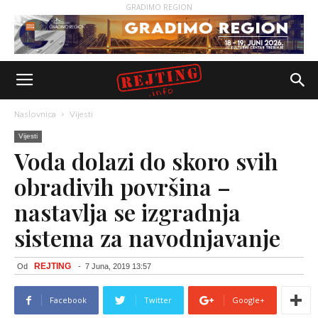
GRADIMO REGION
Naslovnica
Vijesti
Vijesti
Voda dolazi do skoro svih
obradivih površina –
nastavlja se izgradnja
sistema za navodnjavanje
REJTING
Od
-
7 Juna, 2019 13:57
Facebook
Twitter
Google+