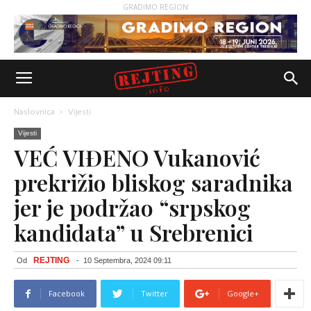
GRADIMO REGION
Naslovnica
Vijesti
Vijesti
VEĆ VIĐENO Vukanović
prekrižio bliskog saradnika
jer je podržao “srpskog
kandidata” u Srebrenici
REJTING
Od
-
10 Septembra, 2024 09:11
Facebook
Twitter
Google+