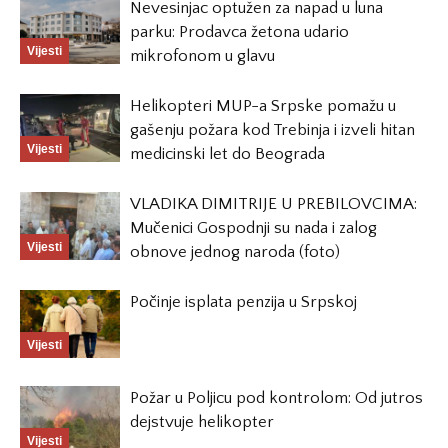
Nevesinjac optužen za napad u luna
parku: Prodavca žetona udario
Vijesti
mikrofonom u glavu
Helikopteri MUP-a Srpske pomažu u
gašenju požara kod Trebinja i izveli hitan
Vijesti
medicinski let do Beograda
VLADIKA DIMITRIJE U PREBILOVCIMA:
Mučenici Gospodnji su nada i zalog
Vijesti
obnove jednog naroda (foto)
Počinje isplata penzija u Srpskoj
Vijesti
Požar u Poljicu pod kontrolom: Od jutros
dejstvuje helikopter
Vijesti