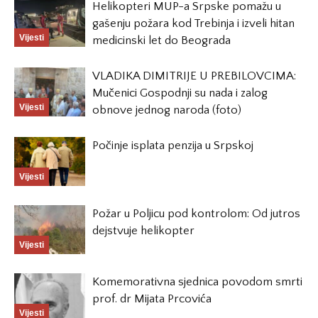
Helikopteri MUP-a Srpske pomažu u
gašenju požara kod Trebinja i izveli hitan
Vijesti
medicinski let do Beograda
VLADIKA DIMITRIJE U PREBILOVCIMA:
Mučenici Gospodnji su nada i zalog
Vijesti
obnove jednog naroda (foto)
Počinje isplata penzija u Srpskoj
Vijesti
Požar u Poljicu pod kontrolom: Od jutros
dejstvuje helikopter
Vijesti
Komemorativna sjednica povodom smrti
prof. dr Mijata Prcovića
Vijesti