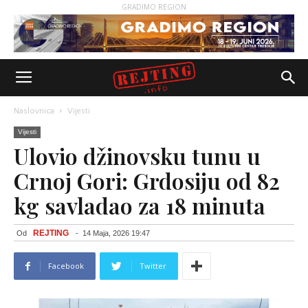
GRADIMO REGION
Naslovnica
Vijesti
Vijesti
Ulovio džinovsku tunu u
Crnoj Gori: Grdosiju od 82
kg savladao za 18 minuta
REJTING
Od
-
14 Maja, 2026 19:47
Facebook
Twitter