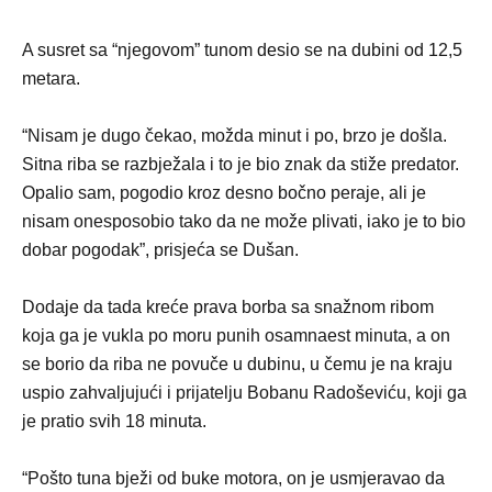
A susret sa “njegovom” tunom desio se na dubini od 12,5
metara.
“Nisam je dugo čekao, možda minut i po, brzo je došla.
Sitna riba se razbježala i to je bio znak da stiže predator.
Opalio sam, pogodio kroz desno bočno peraje, ali je
nisam onesposobio tako da ne može plivati, iako je to bio
dobar pogodak”, prisjeća se Dušan.
Dodaje da tada kreće prava borba sa snažnom ribom
koja ga je vukla po moru punih osamnaest minuta, a on
se borio da riba ne povuče u dubinu, u čemu je na kraju
uspio zahvaljujući i prijatelju Bobanu Radoševiću, koji ga
je pratio svih 18 minuta.
“Pošto tuna bježi od buke motora, on je usmjeravao da