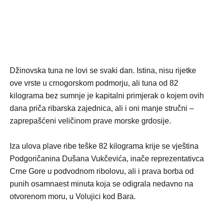
Džinovska tuna ne lovi se svaki dan. Istina, nisu rijetke
ove vrste u crnogorskom podmorju, ali tuna od 82
kilograma bez sumnje je kapitalni primjerak o kojem ovih
dana priča ribarska zajednica, ali i oni manje stručni –
zaprepašćeni veličinom prave morske grdosije.
Iza ulova plave ribe teške 82 kilograma krije se vještina
Podgoričanina Dušana Vukčevića, inače reprezentativca
Crne Gore u podvodnom ribolovu, ali i prava borba od
punih osamnaest minuta koja se odigrala nedavno na
otvorenom moru, u Volujici kod Bara.