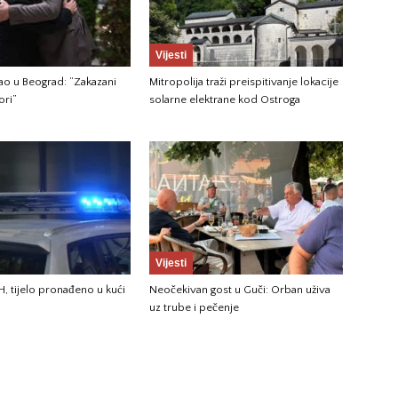
Vijesti
gao u Beograd: “Zakazani
Mitropolija traži preispitivanje lokacije
ori”
solarne elektrane kod Ostroga
Vijesti
H, tijelo pronađeno u kući
Neočekivan gost u Guči: Orban uživa
uz trube i pečenje