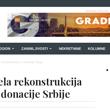
GRADIMO REGION
EGION
ZANIMLJIVOSTI
NEKRETNINE
KOLUMNE
 Doma kulture iz donacije Srbije
ela rekonstrukcija
donacije Srbije