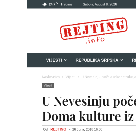
C
24.7
Trebinje
Subota, August 8, 2026
Rejting
VIJESTI
REPUBLIKA SRPSKA
R
Naslovnica
Vijesti
U Nevesinju počela rekonstrukcija
Vijesti
U Nevesinju poč
Doma kulture iz 
REJTING
Od
-
26 Juna, 2018 16:58