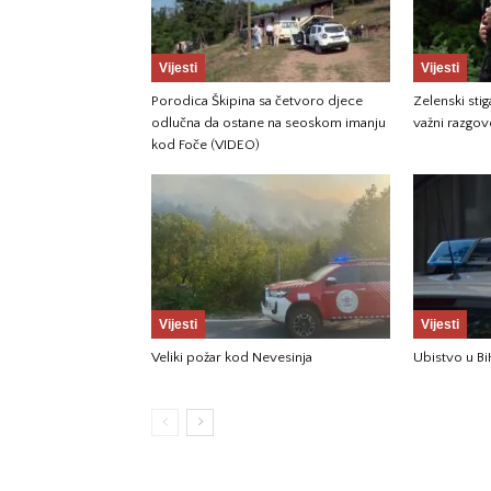
Vijesti
Vijesti
Porodica Škipina sa četvoro djece
Zelenski sti
odlučna da ostane na seoskom imanju
važni razgov
kod Foče (VIDEO)
Vijesti
Vijesti
Veliki požar kod Nevesinja
Ubistvo u Bi