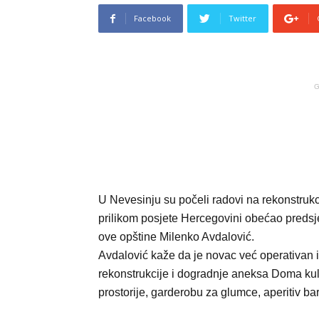
Facebook
Twitter
G
U Nevesinju su počeli radovi na rekonstrukc
prilikom posjete Hercegovini obećao predsje
ove opštine Milenko Avdalović.
Avdalović kaže da je novac već operativan i
rekonstrukcije i dogradnje aneksa Doma kul
prostorije, garderobu za glumce, aperitiv bar