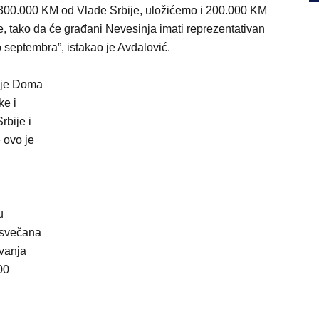
 300.000 KM od Vlade Srbije, uložićemo i 200.000 KM
, tako da će građani Nevesinja imati reprezentativan
o septembra”, istakao je Avdalović.
nje Doma
ke i
rbije i
e ovo je
u
 svečana
vanja
00