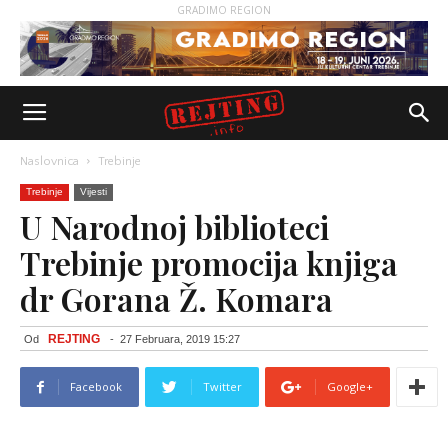
GRADIMO REGION
Naslovnica
Trebinje
Trebinje
Vijesti
U Narodnoj biblioteci
Trebinje promocija knjiga
dr Gorana Ž. Komara
REJTING
Od
-
27 Februara, 2019 15:27
Facebook
Twitter
Google+