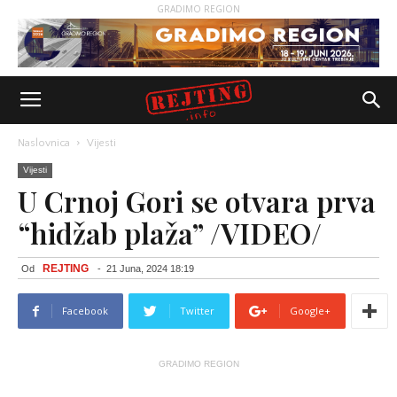
GRADIMO REGION
Naslovnica
Vijesti
Vijesti
U Crnoj Gori se otvara prva
“hidžab plaža” /VIDEO/
REJTING
Od
-
21 Juna, 2024 18:19
Facebook
Twitter
Google+
GRADIMO REGION