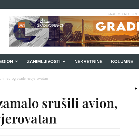
GRADIMO REGION
EGION
ZANIMLJIVOSTI
NEKRETNINE
KOLUMNE
ion, razlog svađe nevjerovatan
zamalo srušili avion,
vjerovatan