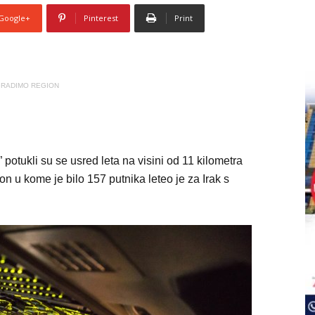
Google+
Pinterest
Print
RADIMO REGION
” potukli su se usred leta na visini od 11 kilometra
on u kome je bilo 157 putnika leteo je za Irak s