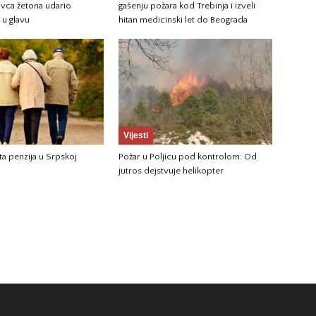
avca žetona udario
gašenju požara kod Trebinja i izveli
u glavu
hitan medicinski let do Beograda
Vijesti
ta penzija u Srpskoj
Požar u Poljicu pod kontrolom: Od
jutros dejstvuje helikopter