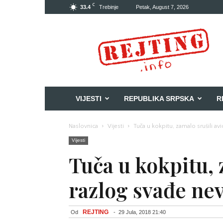
C
33.4
Trebinje
Petak, August 7, 2026
Rejting
VIJESTI
REPUBLIKA SRPSKA
R
Naslovnica
Vijesti
Tuča u kokpitu, zamalo srušili av
Vijesti
Tuča u kokpitu, 
razlog svađe ne
REJTING
Od
-
29 Jula, 2018 21:40