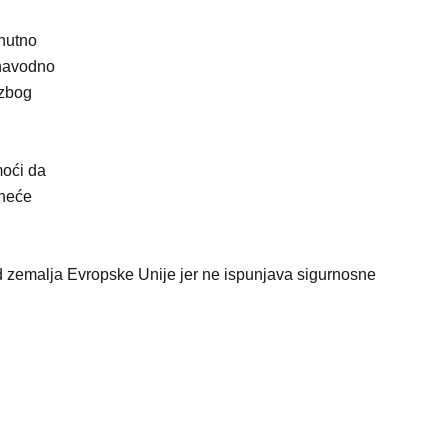
enutno
 navodno
 zbog
moći da
 neće
ad zemalja Evropske Unije jer ne ispunjava sigurnosne