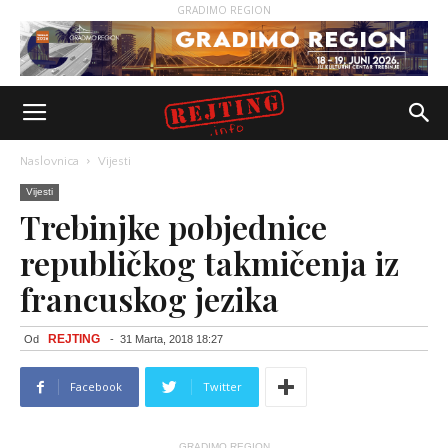
GRADIMO REGION
Naslovnica
Vijesti
Vijesti
Trebinjke pobjednice
republičkog takmičenja iz
francuskog jezika
REJTING
Od
-
31 Marta, 2018 18:27
Facebook
Twitter
GRADIMO REGION