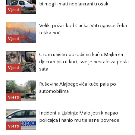
bi mogli imati neplanirani trošak
Vijesti
Veliki požar kod Gacka: Vatrogasce čeka
teška noć
Vijesti
Grom uništio porodičnu kuću: Majka sa
djecom bila u kući, sve je nestalo za posla
Vijesti
sata
Ruševina Alajbegovića kuće pala po
automobilima
Vijesti
Incident u Ljubinju: Maloljetnik napao
policajca i nanio mu tjelesne povrede
Vijesti