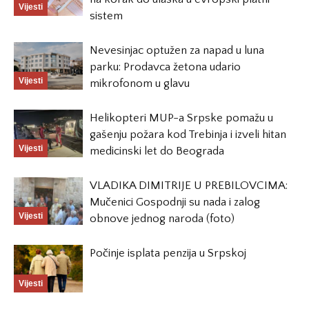
Vijesti
sistem
Nevesinjac optužen za napad u luna
parku: Prodavca žetona udario
Vijesti
mikrofonom u glavu
Helikopteri MUP-a Srpske pomažu u
gašenju požara kod Trebinja i izveli hitan
Vijesti
medicinski let do Beograda
VLADIKA DIMITRIJE U PREBILOVCIMA:
Mučenici Gospodnji su nada i zalog
Vijesti
obnove jednog naroda (foto)
Počinje isplata penzija u Srpskoj
Vijesti