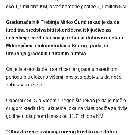
oko 1,7 miliona KM, a već naredne godine 2,1 milion KM.
Gradonačelnik Trebinja Mirko Ćurić rekao je da će
kreditna sredstva biti iskorišćena isključivo za
investicije, među kojima je izdvojio duhovni centar u
Mrkonjićima i rekonstrukciju Starog grada, te
uređenje gradskih i ruralnih puteva.
On je istakao da će u sami centar grada u narednom
periodu biti uložena višemilionska sredstva, a da neće
zaboraviti ni selo.
Odbornik SDS-a Vidomir Begenišić rekao je da je riječ o
drugom kreditu koji aktuelna lokalna vlast podiže za dvije
godine u ukupnom iznosu od 11,7 miliona KM.
“Obrazloženje uzimanja novog kredita nije dobro.