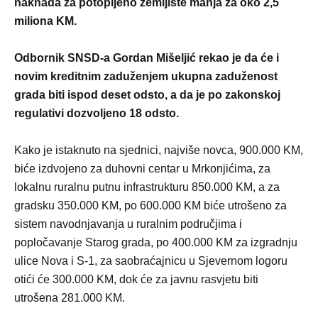
naknada za potopljeno zemljište manja za oko 2,5
miliona KM.
Odbornik SNSD-a Gordan Mišeljić rekao je da će i
novim kreditnim zaduženjem ukupna zaduženost
grada biti ispod deset odsto, a da je po zakonskoj
regulativi dozvoljeno 18 odsto.
Kako je istaknuto na sjednici, najviše novca, 900.000 KM,
biće izdvojeno za duhovni centar u Mrkonjićima, za
lokalnu ruralnu putnu infrastrukturu 850.000 KM, a za
gradsku 350.000 KM, po 600.000 KM biće utrošeno za
sistem navodnjavanja u ruralnim područjima i
popločavanje Starog grada, po 400.000 KM za izgradnju
ulice Nova i S-1, za saobraćajnicu u Sjevernom logoru
otići će 300.000 KM, dok će za javnu rasvjetu biti
utrošena 281.000 KM.