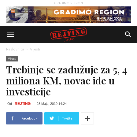
GRADIMO REGION
Naslovnica
Vijesti
Vijesti
Trebinje se zadužuje za 5, 4
miliona KM, novac ide u
investicije
REJTING
Od
-
23 Maja, 2019 14:24
Facebook
Twitter