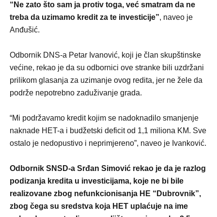
“Ne zato što sam ja protiv toga, već smatram da ne
treba da uzimamo kredit za te investicije”
, naveo je
Anđušić.
Odbornik DNS-a Petar Ivanović, koji je član skupštinske
većine, rekao je da su odbornici ove stranke bili uzdržani
prilikom glasanja za uzimanje ovog redita, jer ne žele da
podrže nepotrebno zaduživanje grada.
“Mi podržavamo kredit kojim se nadoknadilo smanjenje
naknade HET-a i budžetski deficit od 1,1 miliona KM. Sve
ostalo je nedopustivo i neprimjereno”, naveo je Ivanković.
Odbornik SNSD-a Srđan Simović rekao je da je razlog
podizanja kredita u investicijama, koje ne bi bile
realizovane zbog nefunkcionisanja HE “Dubrovnik”,
zbog čega su sredstva koja HET uplaćuje na ime