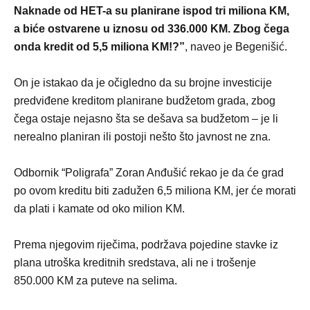
Naknade od HET-a su planirane ispod tri miliona KM,
a biće ostvarene u iznosu od 336.000 KM. Zbog čega
onda kredit od 5,5 miliona KM!?”
, naveo je Begenišić.
On je istakao da je očigledno da su brojne investicije
predviđene kreditom planirane budžetom grada, zbog
čega ostaje nejasno šta se dešava sa budžetom – je li
nerealno planiran ili postoji nešto što javnost ne zna.
Odbornik “Poligrafa” Zoran Anđušić rekao je da će grad
po ovom kreditu biti zadužen 6,5 miliona KM, jer će morati
da plati i kamate od oko milion KM.
Prema njegovim riječima, podržava pojedine stavke iz
plana utroška kreditnih sredstava, ali ne i trošenje
850.000 KM za puteve na selima.