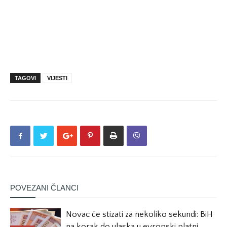
TAGOVI
VIJESTI
POVEZANI ČLANCI
Novac će stizati za nekoliko sekundi: BiH
na korak do ulaska u evropski platni