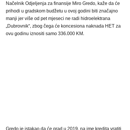
Načelnik Odjeljenja za finansije Miro Gredo, kaže da će
prihodi u gradskom budžetu u ovoj godini biti značajno
manji jer više od pet mjeseci ne radi hidroelektrana
„Dubrovnik“, zbog čega će koncesiona naknada HET za
ovu godinu iznositi samo 336.000 KM.
Gredo je istakao da će grad u 2019. na ime kredita vratiti