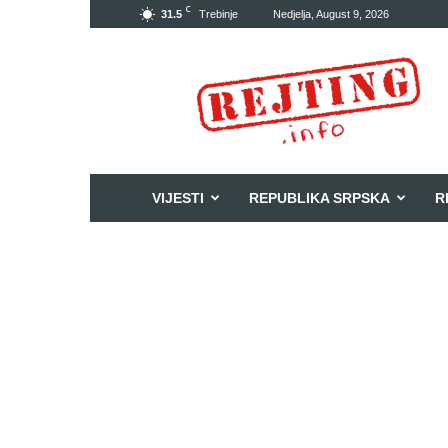
C
31.5
Trebinje
Nedjelja, August 9, 2026
Rejting
VIJESTI
REPUBLIKA SRPSKA
R