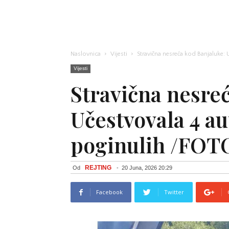
Naslovnica
Vijesti
Stravična nesreća kod Banjaluke:
Vijesti
Stravična nesre
Učestvovala 4 au
poginulih /FOT
REJTING
Od
-
20 Juna, 2026 20:29
Facebook
Twitter