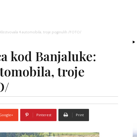
 Učestvovala 4 automobila, troje poginulih /FOTO/
ća kod Banjaluke:
tomobila, troje
O/
Google+
Pinterest
Print