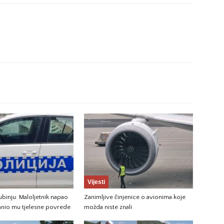
Vijesti
ubinju: Maloljetnik napao
Zanimljive činjenice o avionima koje
nanio mu tjelesne povrede
možda niste znali