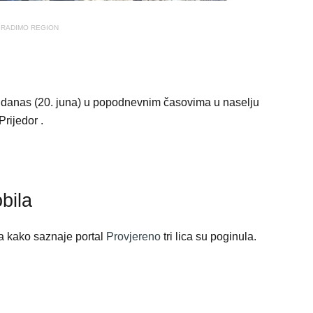
RADIMO REGION
 danas (20. juna) u popodnevnim časovima u naselju
rijedor .
bila
 a kako saznaje portal
Provjereno
tri lica su poginula.