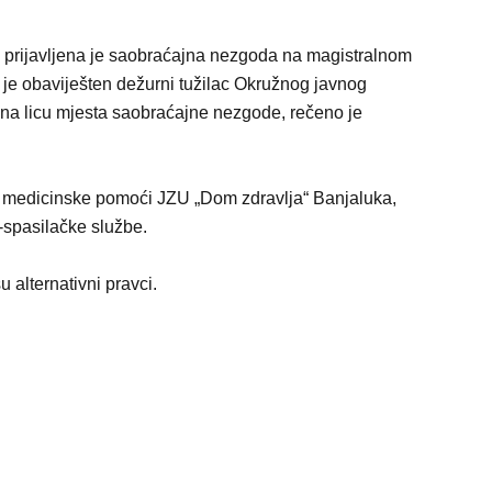
na prijavljena je saobraćajna nezgoda na magistralnom
 je obaviješten dežurni tužilac Okružnog javnog
 na licu mjesta saobraćajne nezgode, rečeno je
ne medicinske pomoći JZU „Dom zdravlja“ Banjaluka,
o-spasilačke službe.
 alternativni pravci.