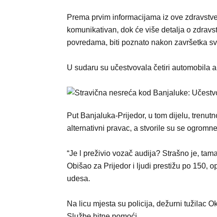
Prema prvim informacijama iz ove zdravstve
komunikativan, dok će više detalja o zdravs
povredama, biti poznato nakon završetka sv
U sudaru su učestvovala četiri automobila a
Put Banjaluka-Prijedor, u tom dijelu, trenut
alternativni pravac, a stvorile su se ogromn
“Je l preživio vozač audija? Strašno je, tam
Obišao za Prijedor i ljudi prestižu po 150, 
udesa.
Na licu mjesta su policija, dežurni tužilac 
Službe hitne pomoći.