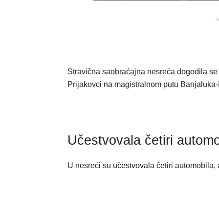
G
Stravična saobraćajna nesreća dogodila se
Prijakovci na magistralnom putu Banjaluka-P
Učestvovala četiri automo
U nesreći su učestvovala četiri automobila,