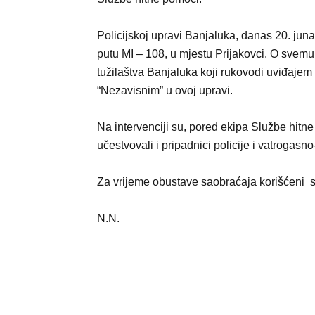
Policijskoj upravi Banjaluka, danas 20. ju
putu MI – 108, u mjestu Prijakovci. O svemu
tužilaštva Banjaluka koji rukovodi uviđajem
“Nezavisnim” u ovoj upravi.
Na intervenciji su, pored ekipa Službe hit
učestvovali i pripadnici policije i vatrogasn
Za vrijeme obustave saobraćaja korišćeni su
N.N.