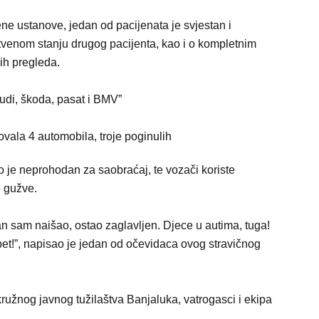
ne ustanove, jedan od pacijenata je svjestan i
tvenom stanju drugog pacijenta, kao i o kompletnim
ih pregleda.
udi, škoda, pasat i BMV”
no je neprohodan za saobraćaj, te vozači koriste
e gužve.
an sam naišao, ostao zaglavljen. Djece u autima, tuga!
opet!”, napisao je jedan od očevidaca ovog stravičnog
Okružnog javnog tužilaštva Banjaluka, vatrogasci i ekipa