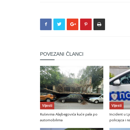
POVEZANI ČLANCI
Vijesti
Vijesti
Ruševina Alajbegovića kuće pala po
Incident u Lj
automobilima
policajca i 