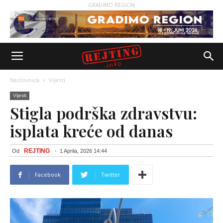
GRADIMO REGION
Naslovnica
Vijesti
Vijesti
Stigla podrška zdravstvu:
isplata kreće od danas
REJTING
Od
-
1 Aprila, 2026 14:44
Facebook
Twitter