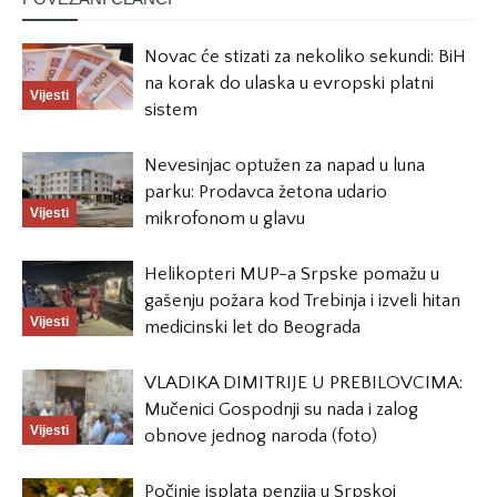
Novac će stizati za nekoliko sekundi: BiH
na korak do ulaska u evropski platni
Vijesti
sistem
Nevesinjac optužen za napad u luna
parku: Prodavca žetona udario
Vijesti
mikrofonom u glavu
Helikopteri MUP-a Srpske pomažu u
gašenju požara kod Trebinja i izveli hitan
Vijesti
medicinski let do Beograda
VLADIKA DIMITRIJE U PREBILOVCIMA:
Mučenici Gospodnji su nada i zalog
Vijesti
obnove jednog naroda (foto)
Počinje isplata penzija u Srpskoj