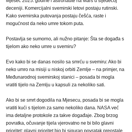
Mjesec 2025. godine i astronaute na Mars u sljedećoj
deceniji. Komercijalni svemirski letovi postaju rutinski.
Kako svemirska putovanja postaju češća, raste i
mogućnost da neko umre tokom puta.
Postavlja se sumorno, ali nužno pitanje: Šta se događa s
tijelom ako neko umre u svemiru?
Evo kako bi se danas nosilo sa smrću u svemiru: Ako bi
neko umro na misiji u niskoj orbiti Zemlje – na primjer, na
Međunarodnoj svemirskoj stanici – posada bi mogla
vratiti tijelo na Zemlju u kapsuli za nekoliko sati.
Ako bi se smrt dogodila na Mjesecu, posada bi se mogla
vratiti kući s tijelom za samo nekoliko dana. NASA već
ima detaljne protokole za takve događaje. Zbog brzog
povratka, očuvanje tijela vjerovatno ne bi bilo glavni
prioritet; glavni prioritet bio bi siguran povratak preostale