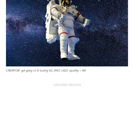
CREATOR: gd-jpeg v1.0 (using IJG JPEG v62), quality = 85
GRADIMO REGION