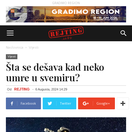
GRADIMO REGION
Naslovnica
Vijesti
Vijesti
Šta se dešava kad neko
umre u svemiru?
REJTING
Od
-
6 Augusta, 2024 14:29
Facebook
Twitter
Google+