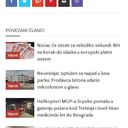
POVEZANI ČLANCI
Novac će stizati za nekoliko sekundi: BiH
na korak do ulaska u evropski platni
Vijesti
sistem
Nevesinjac optužen za napad u luna
parku: Prodavca žetona udario
Vijesti
mikrofonom u glavu
Helikopteri MUP-a Srpske pomažu u
gašenju požara kod Trebinja i izveli hitan
Vijesti
medicinski let do Beograda