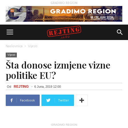
GRADIMO REGION
Naslovnica
Vijesti
Vijesti
Šta donose izmjene vizne
politike EU?
REJTING
Od
-
6 Juna, 2019 12:00
Facebook
Twitter
GRADIMO REGION