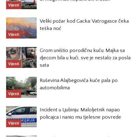
Vijesti
Veliki požar kod Gacka: Vatrogasce čeka
teška noć
Vijesti
Grom uništio porodičnu kuću: Majka sa
djecom bila u kući, sve je nestalo za posla
Vijesti
sata
Ruševina Alajbegovića kuće pala po
automobilima
Vijesti
Incident u Ljubinju: Maloljetnik napao
policajca i nanio mu tjelesne povrede
Vijesti