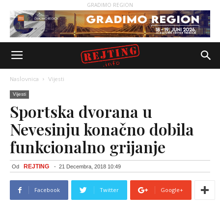
GRADIMO REGION
Naslovnica
Vijesti
Vijesti
Sportska dvorana u
Nevesinju konačno dobila
funkcionalno grijanje
REJTING
Od
-
21 Decembra, 2018 10:49
Facebook
Twitter
Google+