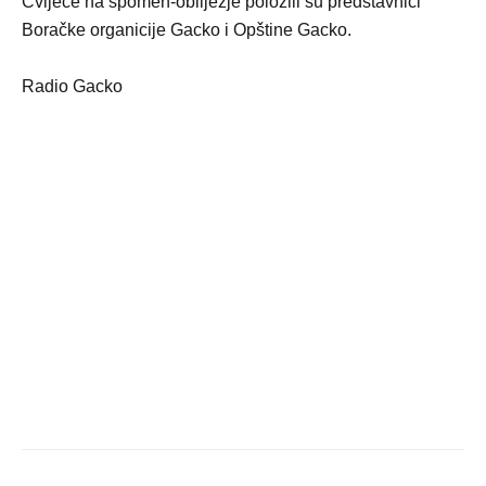
Cvijeće na spomen-obilježje položili su predstavnici
Boračke organicije Gacko i Opštine Gacko.
Radio Gacko