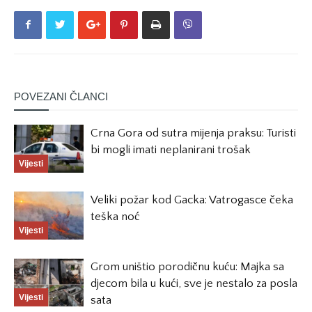
POVEZANI ČLANCI
Crna Gora od sutra mijenja praksu: Turisti
bi mogli imati neplanirani trošak
Vijesti
Veliki požar kod Gacka: Vatrogasce čeka
teška noć
Vijesti
Grom uništio porodičnu kuću: Majka sa
djecom bila u kući, sve je nestalo za posla
Vijesti
sata