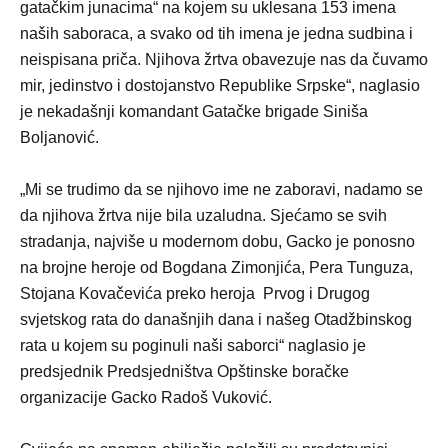
gatačkim junacima“ na kojem su uklesana 153 imena
naših saboraca, a svako od tih imena je jedna sudbina i
neispisana priča. Njihova žrtva obavezuje nas da čuvamo
mir, jedinstvo i dostojanstvo Republike Srpske“, naglasio
je nekadašnji komandant Gatačke brigade Siniša
Boljanović.
„Mi se trudimo da se njihovo ime ne zaboravi, nadamo se
da njihova žrtva nije bila uzaludna. Sjećamo se svih
stradanja, najviše u modernom dobu, Gacko je ponosno
na brojne heroje od Bogdana Zimonjića, Pera Tunguza,
Stojana Kovačevića preko heroja Prvog i Drugog
svjetskog rata do današnjih dana i našeg Otadžbinskog
rata u kojem su poginuli naši saborci“ naglasio je
predsjednik Predsjedništva Opštinske boračke
organizacije Gacko Radoš Vuković.