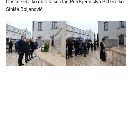
Opštine Gacko obratio se član Predsjedništva BO Gacko
Siniša Boljanović.