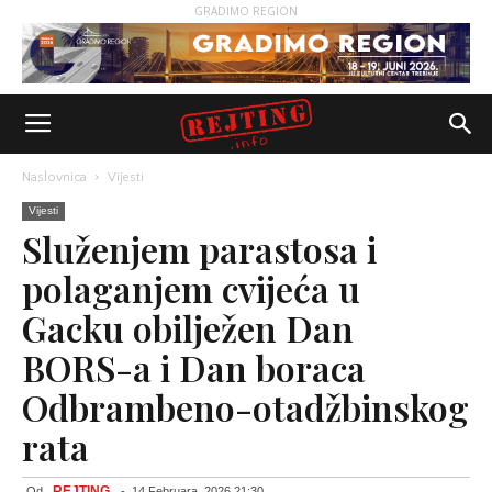
GRADIMO REGION
Naslovnica
Vijesti
Vijesti
Služenjem parastosa i
polaganjem cvijeća u
Gacku obilježen Dan
BORS-a i Dan boraca
Odbrambeno-otadžbinskog
rata
REJTING
Od
-
14 Februara, 2026 21:30