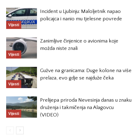
Incident u Ljubinju: Maloljetnik napao
policajca i nanio mu tjelesne povrede
Vijesti
Zanimljive činjenice o avionima koje
možda niste znali
Vijesti
Gužve na granicama: Duge kolone na više
prelaza, evo gdje se najduže čeka
Vijesti
Prelijepa priroda Nevesinja danas u znaku
druženja i takmičenja na Alagovcu
Vijesti
(VIDEO)