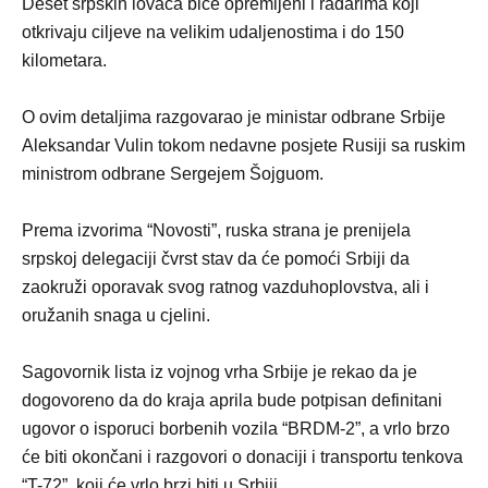
Deset srpskih lovaca biće opremljeni i radarima koji
otkrivaju ciljeve na velikim udaljenostima i do 150
kilometara.
O ovim detaljima razgovarao je ministar odbrane Srbije
Aleksandar Vulin tokom nedavne posjete Rusiji sa ruskim
ministrom odbrane Sergejem Šojguom.
Prema izvorima “Novosti”, ruska strana je prenijela
srpskoj delegaciji čvrst stav da će pomoći Srbiji da
zaokruži oporavak svog ratnog vazduhoplovstva, ali i
oružanih snaga u cjelini.
Sagovornik lista iz vojnog vrha Srbije je rekao da je
dogovoreno da do kraja aprila bude potpisan definitani
ugovor o isporuci borbenih vozila “BRDM-2”, a vrlo brzo
će biti okončani i razgovori o donaciji i transportu tenkova
“T-72”, koji će vrlo brzi biti u Srbiji.