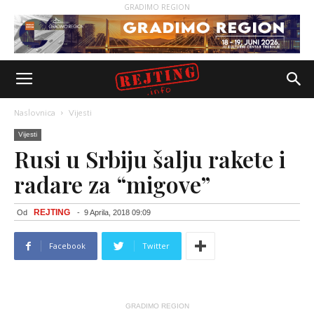
GRADIMO REGION
Naslovnica
Vijesti
Vijesti
Rusi u Srbiju šalju rakete i
radare za “migove”
REJTING
Od
-
9 Aprila, 2018 09:09
Facebook
Twitter
GRADIMO REGION