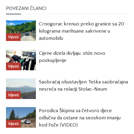
POVEZANI ČLANCI
Crnogorac krenuo preko granice sa 20
kilograma marihuane sakrivene u
Vijesti
automobilu
Cijene dizela divljaju, stiže novo
poskupljenje
Vijesti
Saobraćaj obustavljen: Teška saobraćajna
nesreća na relaciji Stolac-Neum
Vijesti
Porodica Škipina sa četvoro djece
odlučna da ostane na seoskom imanju
Vijesti
kod Foče (VIDEO)