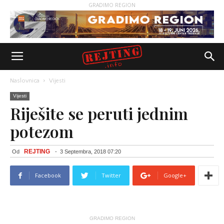
GRADIMO REGION
Naslovnica
Vijesti
Vijesti
Riješite se peruti jednim
potezom
REJTING
Od
-
3 Septembra, 2018 07:20
Facebook
Twitter
Google+
GRADIMO REGION