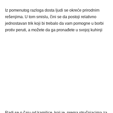
Iz pomenutog razloga dosta ljudi se okreće prirodnim
rešenjima. U tom smislu, čini se da postoji relativno
jednostavan trik koji bi trebalo da vam pomogne u borbi
protiv peruti, a možete da ga pronađete u svojoj kuhinji
Radi se o čaju od kamilice, koji je, prema stručnjacima za