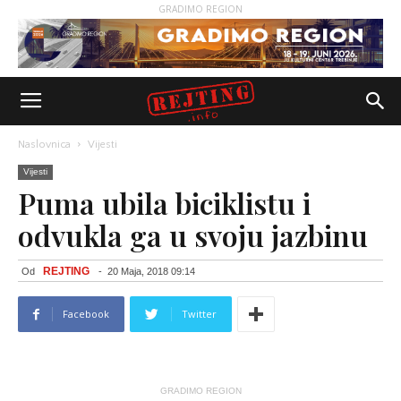
GRADIMO REGION
Naslovnica
Vijesti
Vijesti
Puma ubila biciklistu i
odvukla ga u svoju jazbinu
REJTING
Od
-
20 Maja, 2018 09:14
Facebook
Twitter
GRADIMO REGION