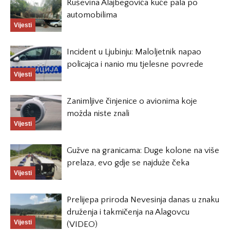
Ruševina Alajbegovića kuće pala po
automobilima
Vijesti
Incident u Ljubinju: Maloljetnik napao
policajca i nanio mu tjelesne povrede
Vijesti
Zanimljive činjenice o avionima koje
možda niste znali
Vijesti
Gužve na granicama: Duge kolone na više
prelaza, evo gdje se najduže čeka
Vijesti
Prelijepa priroda Nevesinja danas u znaku
druženja i takmičenja na Alagovcu
Vijesti
(VIDEO)