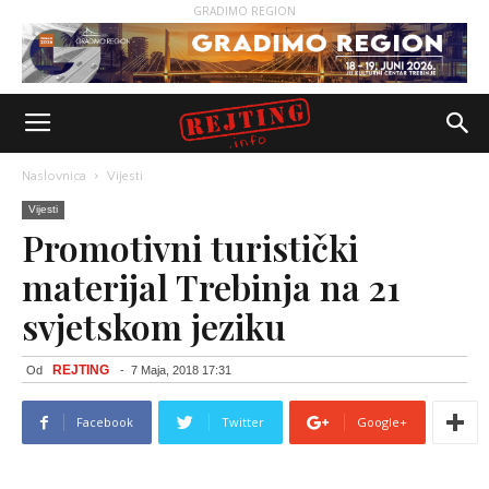
GRADIMO REGION
Naslovnica
Vijesti
Vijesti
Promotivni turistički
materijal Trebinja na 21
svjetskom jeziku
REJTING
Od
-
7 Maja, 2018 17:31
Facebook
Twitter
Google+