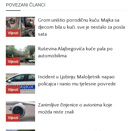
POVEZANI ČLANCI
Grom uništio porodičnu kuću: Majka sa
djecom bila u kući, sve je nestalo za posla
Vijesti
sata
Ruševina Alajbegovića kuće pala po
automobilima
Vijesti
Incident u Ljubinju: Maloljetnik napao
policajca i nanio mu tjelesne povrede
Vijesti
Zanimljive činjenice o avionima koje
možda niste znali
Vijesti