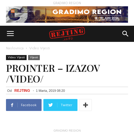
GRADIMO REGION
Naslovnica
Video Vijesti
Video Vijesti
Vijesti
PROINTER – IZAZOV
/VIDEO/
REJTING
Od
-
1 Marta, 2019 08:20
Facebook
Twitter
GRADIMO REGION